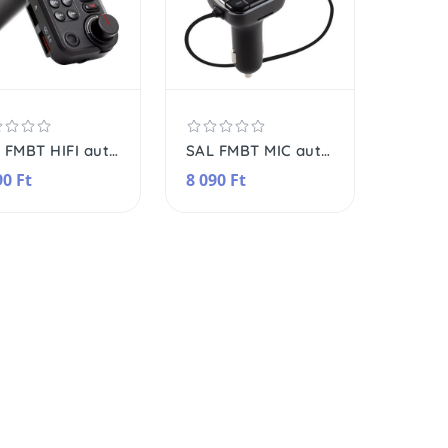
SAL FMBT HIFI autós kihangosító és töltő, dupla USB töltő, QC3.0, feszültségmérő, MicroSD, AUX, D/A és földhurok zajszűrő
SAL FMBT MIC autós kihangosító és töltő, beépített vezetékes mikrofon, feszültségmérő, Siri, Google Assistant, dupla USB gyorstöltő
90 Ft
8 090 Ft