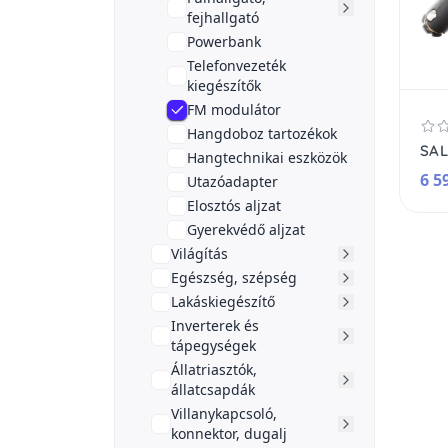
fejhallgató
Powerbank
Telefonvezeték
kiegészítők
FM modulátor
Hangdoboz tartozékok
Hangtechnikai eszközök
6 5
Utazóadapter
Elosztós aljzat
Gyerekvédő aljzat
Világítás
Egészség, szépség
Lakáskiegészítő
Inverterek és
tápegységek
Állatriasztók,
állatcsapdák
Villanykapcsoló,
konnektor, dugalj