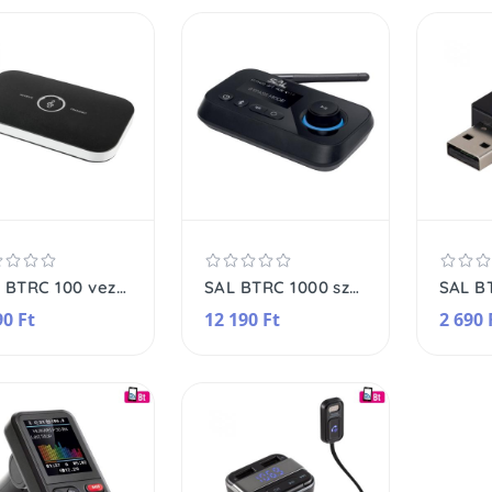
SAL BTRC 100 vezeték nélküli BT adó/vevő, Bluetooth, beépített akkumulátor, microUSB aljzat
SAL BTRC 1000 sztereó streaming box, ByPass, digitális-analóg átalakító, 2 BT eszköz, USB-C, Toshlink
90 Ft
12 190 Ft
2 690 