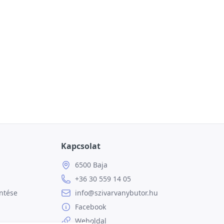
Kapcsolat
6500 Baja
+36 30 559 14 05
ntése
info@szivarvanybutor.hu
Facebook
Weboldal