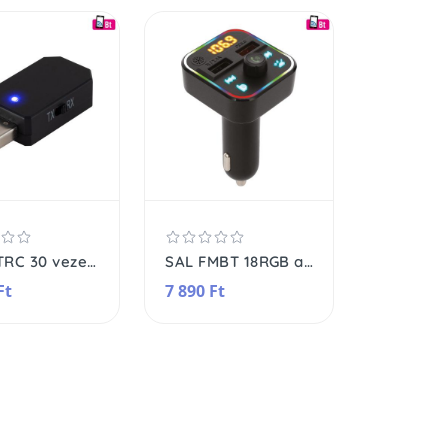
SAL BTRC 30 vezeték nélküli BT adapter, adó és vevő, AUX I/O
SAL FMBT 18RGB autós kihangosító és töltő, 5 in 1, FM modulátor, dupla USB gyorstöltő, feszültségmérő, basszus-kiemelés gomb
Ft
7 890 Ft