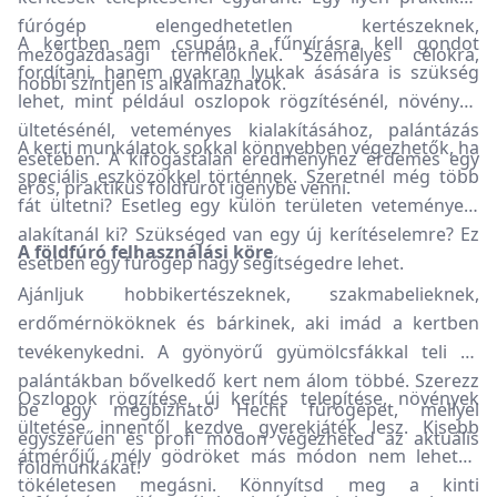
fúrógép elengedhetetlen kertészeknek,
A kertben nem csupán a fűnyírásra kell gondot
mezőgazdasági termelőknek. Személyes célokra,
fordítani, hanem gyakran lyukak ásására is szükség
hobbi szintjén is alkalmazhatók.
lehet, mint például oszlopok rögzítésénél, növények
ültetésénél, veteményes kialakításához, palántázás
A kerti munkálatok sokkal könnyebben végezhetők, ha
esetében. A kifogástalan eredményhez érdemes egy
speciális eszközökkel történnek. Szeretnél még több
erős, praktikus földfúrót igénybe venni.
fát ültetni? Esetleg egy külön területen veteményest
alakítanál ki? Szükséged van egy új kerítéselemre? Ez
A földfúró felhasználási köre
esetben egy fúrógép nagy segítségedre lehet.
Ajánljuk hobbikertészeknek, szakmabelieknek,
erdőmérnököknek és bárkinek, aki imád a kertben
tevékenykedni. A gyönyörű gyümölcsfákkal teli és
palántákban bővelkedő kert nem álom többé. Szerezz
Oszlopok rögzítése, új kerítés telepítése, növények
be egy megbízható Hecht fúrógépet, mellyel
ültetése innentől kezdve gyerekjáték lesz. Kisebb
egyszerűen és profi módon végezheted az aktuális
átmérőjű, mély gödröket más módon nem lehetne
földmunkákat!
tökéletesen megásni. Könnyítsd meg a kinti