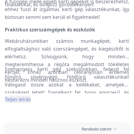
A fúrógép mellé egyéb kerti gépeket is beszerezhetsz,
feladatokat, és dolgozz gördülékenyen!
ehhez fusd át izgalmas kerti gép választékunkat, így
biztosan semmi sem kerüli el figyelmedet!
Praktikus szerszámgépek és eszközök
Webáruházunkban számos munkagépet, kerti
elfoglaltsághoz való szerszámgépet, és kiegészítőt is
elérhetsz. Szívügyünk, hogy mindenki
megteremthesse a régóta megálmodott tökéletes
Szemezgess kerti gép szekciónkban, fedezd fel
kertjét. Ehhez azonban célirányosan érdemes
fűnyíró, sövényvágó, földfúró választékunkat!
beszerezni minden hasznos eszközt.
Válogasd össze azokat a kellékeket, amelyekre
szükséged lehet! Szerelkezz fel, hogy egyszerű, és
Teljes leírás
örömteli lehessen a kertészkedés! Ültess palántákat,
gyümölcsfákat, valósítsd meg régi vágyad! Praktikus
szerszámgépeink mindig a segítségedre lesznek.
Megbízhatóak, strapabíróak, és hosszú éveken át
Rendezés szerint
biztonsággal használhatók.