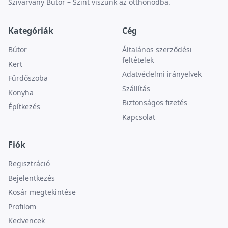
Szivárvány Bútor – Színt viszünk az otthonodba.
Kategóriák
Cég
Bútor
Általános szerződési
feltételek
Kert
Adatvédelmi irányelvek
Fürdőszoba
Szállítás
Konyha
Biztonságos fizetés
Építkezés
Kapcsolat
Fiók
Regisztráció
Bejelentkezés
Kosár megtekintése
Profilom
Kedvencek