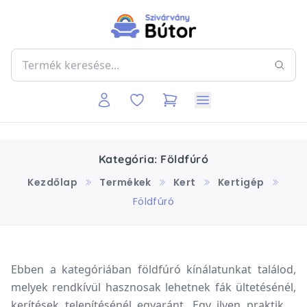
Kategória: Földfúró
Kezdőlap
Termékek
Kert
Kertigép
Földfúró
Ebben a kategóriában földfúró kínálatunkat találod,
melyek rendkívül hasznosak lehetnek fák ültetésénél,
kerítések telepítésénél egyaránt. Egy ilyen praktikus