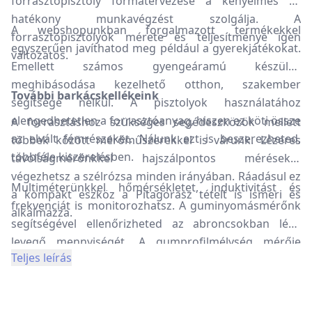
forrasztópisztoly formatervezése a kényelmes és
hatékony munkavégzést szolgálja. A
A webshopunkban forgalmazott termékekkel
forrasztópisztolyok mérete és teljesítménye igen
egyszerűen javíthatod meg például a gyerekjátékokat.
változatos.
Emellett számos gyengeáramú készülék
meghibásodása kezelhető otthon, szakember
További barkácskellékeink
segítsége nélkül. A pisztolyok használatához
elengedhetetlen a forrasztóanyag, hiszen ez köti össze
A forrasztáshoz szükséges segédeszközök mellett
az elvált fémrészeket. Nálunk ezt is beszerezheted,
többek között mérőműszerekkel is várunk. Lézeres
többféle kiszerelésben.
távolságmérőnkkel hajszálpontos méréseket
végezhetsz a szélrózsa minden irányában. Ráadásul ez
Multiméterünkkel hőmérsékletet, induktivitást és
a kompakt eszköz a Pitagorasz tételt is ismeri és
frekvenciát is monitorozhatsz. A guminyomásmérőnk
alkalmazza.
segítségével ellenőrizheted az abroncsokban lévő
levegő mennyiségét. A gumprofilmélység mérője
Teljes leírás
pedig arról tájékoztat, hogy mennyire kopott el a
gumid mintázata.