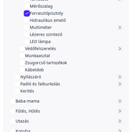
Mérőszalag
Forrasztópisztoly
Hidraulikus emelő
Multiméter
Lézeres szintező
LED lámpa
Védőfelszerelés
Munkaasztal
Zsugorcső tartozékok
Kábeldob
Nyílászáró
Padló és falburkolás
Kerítés
Baba-mama
Fűtés, Hűtés
Utazás
Konyha