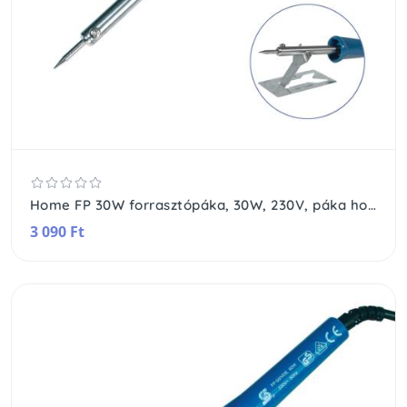
Home FP 30W forrasztópáka, 30W, 230V, páka hossza: 240 mm, tartozék asztali támaszték, minőségi csatlakozókábel törésgátlóval
3 090 Ft