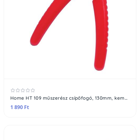
Home HT 109 műszerész csípőfogó, 130mm, keményfém él
1 890 Ft