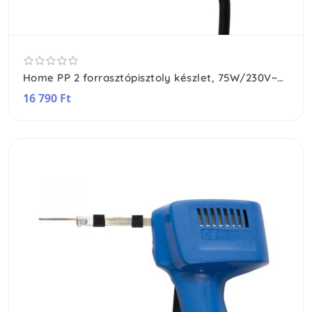
Home PP 2 forrasztópisztoly készlet, 75W/230V~/50Hz, beépített LED világítás, 1+5 db tartós, nikkelezett réz forrasztócsúcs
16 790 Ft