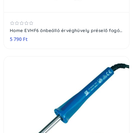
Home EVHF6 önbeálló érvéghüvely préselő fogó, 0.25-6.00mm2, automatikus működésű retesz, professzionális, hatlapú fej, nagy nyomaték
5 790 Ft