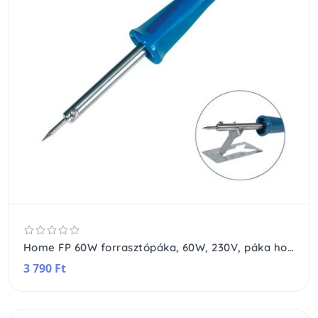
Home FP 60W forrasztópáka, 60W, 230V, páka hossza: 270 mm, tartozék asztali támaszték, minőségi csatlakozókábel törésgátlóval
3 790 Ft