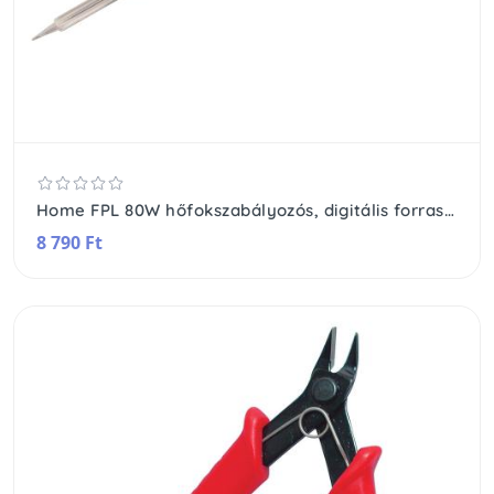
Home FPL 80W hőfokszabályozós, digitális forrasztópáka, LCD digitális kijelző, szabályozható hőmérséklet (180-480 °C), 230 V~ / 80 W max., kerámia fűtőelem
8 790 Ft