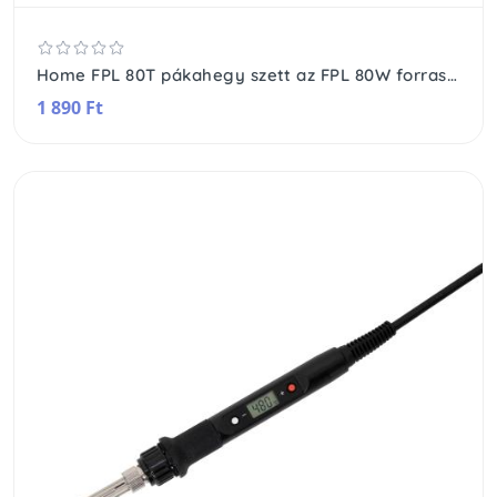
Home FPL 80T pákahegy szett az FPL 80W forrasztópákához, 5 féle különböző kialakítással, nikkelezett, 5 db forrasztócsúcs, 5x ~∅6x41 mm
1 890 Ft