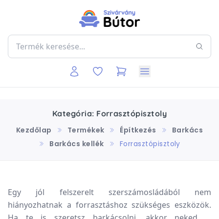
Kategória: Forrasztópisztoly
Kezdőlap
Termékek
Építkezés
Barkács
Barkács kellék
Forrasztópisztoly
Egy jól felszerelt szerszámosládából nem
hiányozhatnak a forrasztáshoz szükséges eszközök.
Ha te is szeretsz barkácsolni, akkor neked is