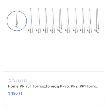
Home PP 75T forrasztóhegy PP75, PP2, PP1 forrasztópisztolyokhoz, 43 mm / 1,5 mm2 nikkel bevonatú vörösréz, 10 db / csomag
1 190 Ft