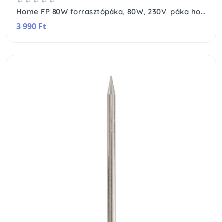
Home FP 80W forrasztópáka, 80W, 230V, páka hossza: 290 mm, tartozék asztali támaszték, minőségi csatlakozókábel törésgátlóval
3 990 Ft