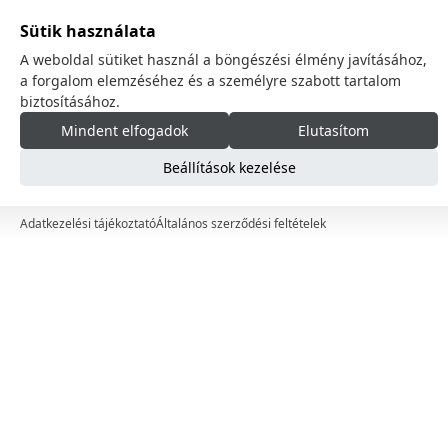
Sütik használata
Doboz
A weboldal sütiket használ a böngészési élmény javításához,
Szolgáltatások
a forgalom elemzéséhez és a személyre szabott tartalom
Higiénia
biztosításához.
Mindent elfogadok
Elutasítom
Szezonális
Autóápolási termékek
Beállítások kezelése
Adatkezelési tájékoztató
Általános szerződési feltételek
Márkák
Ár