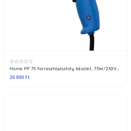
Home PP 75 forrasztópisztoly készlet, 75W/230V~/50Hz, beépített LED világítás, koffer további tartalma: 5+1 db forrasztócsúcs, 16 g forrasztógyanta, 10 g forrasztóón
20 890 Ft