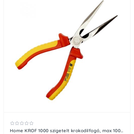
Home KROF 1000 szigetelt krokodilfogó, max 1000 V~, 200 mm, acél