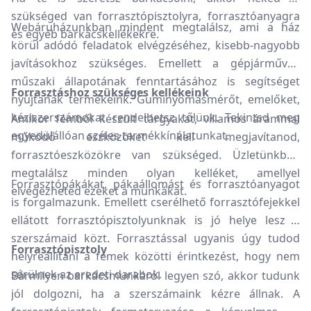
szükséged van forrasztópisztolyra, forrasztóanyagra
Webáruházunkban mindent megtalálsz, ami a ház
és egyéb barkácskellékekre.
körül adódó feladatok elvégzéséhez, kisebb-nagyobb
javításokhoz szükséges. Emellett a gépjárművek
műszaki állapotának fenntartásához is segítséget
Forrasztáshoz szükséges kellékeink
nyújtanak termékeink. Guminyomásmérőt, emelőket,
kéziszerszámokat rendelhetsz tőlünk. Tekintsd meg
Amikor fémből készült tárgyakat, villamos árammal
egyedülállóan széles termékkínálatunkat.
működő eszközöket kell megjavítanod,
forrasztóeszközökre van szükséged. Üzletünkben
megtalálsz minden olyan kelléket, amellyel
Forrasztópákákat, pákaállomást és forrasztóanyagot
elvégezheted ezeket a munkákat.
is forgalmazunk. Emellett cserélhető forrasztófejekkel
ellátott forrasztópisztolyunknak is jó helye lesz a
szerszámaid közt. Forrasztással ugyanis úgy tudod
Forrasztópisztoly
helyreállítani a fémek közötti érintkezést, hogy nem
sérülnek az eredeti darabok.
Bármilyen barkácsmunkáról legyen szó, akkor tudunk
jól dolgozni, ha a szerszámaink kézre állnak. A