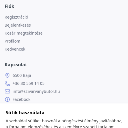
Fiók
Regisztráció
Bejelentkezés
Kosár megtekintése
Profilom
Kedvencek
Kapcsolat
6500 Baja
+36 30 559 14 05
info@szivarvanybutor.hu
Facebook
Weboldal
Sütik használata
A weboldal sütiket használ a böngészési élmény javításához,
a forgalom elemzéséhez és a személyre szabott tartalom