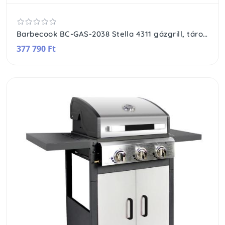
Barbecook BC-GAS-2038 Stella 4311 gázgrill, tárolóval, infravörös oldalégővel, 174x59x119cm
377 790 Ft