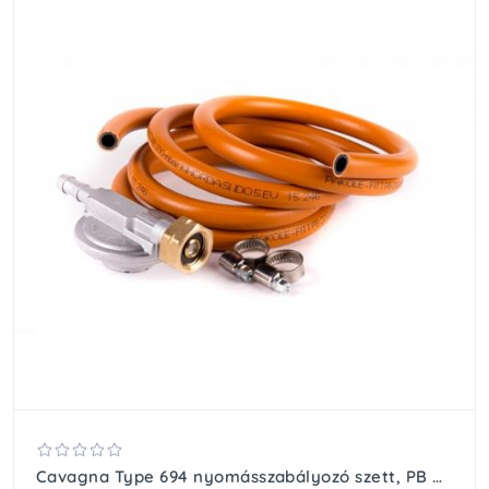
Cavagna Type 694 nyomásszabályozó szett, PB gázpalackhoz, 30 mbar nyomásig, 130cm hossz