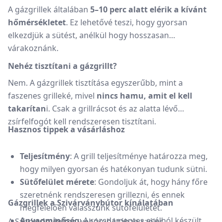
A gázgrillek általában
5–10 perc alatt elérik a kívánt
hőmérsékletet
.
Ez lehetővé teszi, hogy gyorsan
elkezdjük a sütést, anélkül hogy hosszasan
várakoznánk.
Nehéz tisztítani a gázgrillt?
Nem.
A gázgrillek tisztítása egyszerűbb, mint a
faszenes grilleké, mivel
nincs hamu, amit el kell
takarítan
i.
Csak a grillrácsot és az alatta lévő
zsírfelfogót kell rendszeresen tisztítani.
Hasznos tippek a vásárláshoz
Teljesítmény
:
A grill teljesítménye határozza meg,
hogy milyen gyorsan és hatékonyan tudunk sütni.
Sütőfelület mérete
:
Gondoljuk át, hogy hány főre
szeretnénk rendszeresen grillezni, és ennek
Gázgrillek a Szivárványbútor kínálatában
megfelelően válasszunk sütőfelületet.
Anyagminőség
:
A rozsdamentes acélból készült
A Szivárványbútor webáruházában széles