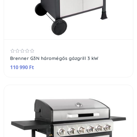
Brenner G3N háromégős gázgrill 3 kW
110 990 Ft