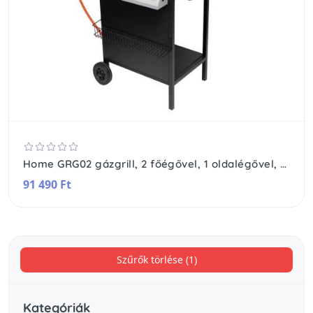
Home GRG02 gázgrill, 2 főégővel, 1 oldalégővel, 3,2 kW égőnkénti teljesítmény, 440x400 mm sütőfelület, nyomásszabályozó készlettel
91 490 Ft
Szűrők törlése (1)
Kategóriák