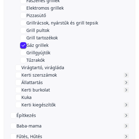
Faszenes grillek
Elektromos grillek
Pizzasütő
Grillrácsok, nyárstűk és grill tepsik
Grill pultok
Grill tartozékok
Gáz grillek
Grillgyújtók
Tűzrakók
Virágtartó, virágláda
Kerti szerszámok
Állattartás
Kerti burkolat
Kuka
Kerti kiegészítők
Építkezés
Baba-mama
Fűtés, Hűtés