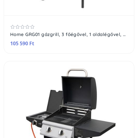
Home GRG01 gázgrill, 3 főégővel, 1 oldalégővel, 3,2 kW teljesítmény égőnként, nyomásszabályozó készlettel
105 590 Ft