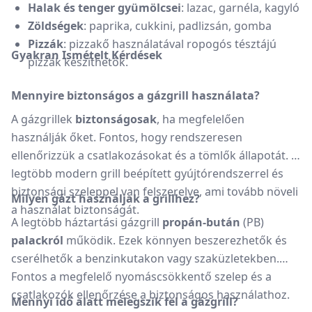
Halak és tenger gyümölcsei
:
lazac, garnéla, kagyló
Zöldségek
:
paprika, cukkini, padlizsán, gomba
Pizzák
:
pizzakő használatával ropogós tésztájú
Gyakran Ismételt Kérdések
pizzák készíthetők.
Mennyire biztonságos a gázgrill használata?
A gázgrillek
biztonságosak
, ha megfelelően
használják őket.
Fontos, hogy rendszeresen
ellenőrizzük a csatlakozásokat és a tömlők állapotát.
A
legtöbb modern grill beépített gyújtórendszerrel és
biztonsági szeleppel van felszerelve, ami tovább növeli
Milyen gázt használjak a grillhez?
a használat biztonságát.
A legtöbb háztartási gázgrill
propán-bután
(PB)
palackról
működik.
Ezek könnyen beszerezhetők és
cserélhetők a benzinkutakon vagy szaküzletekben.
Fontos a megfelelő nyomáscsökkentő szelep és a
csatlakozók ellenőrzése a biztonságos használathoz.
Mennyi idő alatt melegszik fel a gázgrill?