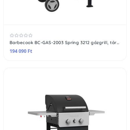
Barbecook BC-GAS-2003 Spring 3212 gázgrill, tárolóval, oldalégővel, 133x57x115cm
194 090 Ft