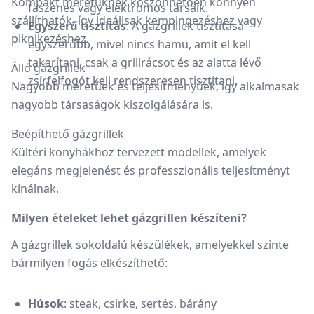
Kompakt méretüknek köszönhetően könnyen
faszenes vagy elektromos társaik.
szállíthatók, így ideálisak kempingezéshez vagy
Egyszerű tisztítás
:
A gázgrillek tisztítása
piknikezéshez.
egyszerűbb, mivel nincs hamu, amit el kell
takarítani, csak a grillrácsot és az alatta lévő
Álló gázgrillek
zsírfelfogót kell rendszeresen tisztítani.
Nagyobb méretűek és teljesítményűek, így alkalmasak
nagyobb társaságok kiszolgálására is.
Beépíthető gázgrillek
Kültéri konyhákhoz tervezett modellek, amelyek
elegáns megjelenést és professzionális teljesítményt
kínálnak.
Milyen ételeket lehet gázgrillen készíteni?
A gázgrillek sokoldalú készülékek, amelyekkel szinte
bármilyen fogás elkészíthető:
Húsok
:
steak, csirke, sertés, bárány