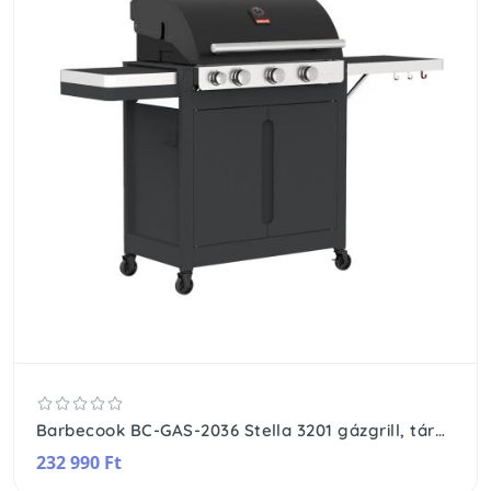
Barbecook BC-GAS-2036 Stella 3201 gázgrill, tárolóval, oldalégővel, 174x59x119cm
232 990 Ft