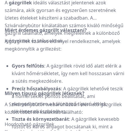
A
gázgrillek
ideális választást jelentenek azok
számára, akik gyorsan és egyszerűen szeretnének
ízletes ételeket készíteni a szabadban.
A
Szivárványbútor kínálatában számos kiváló minőségű
Miért érdemes gázgrillt választani?
gázgrill található, amelyek megfelelnek a különböző
igényeknek és stílusoknak.
A gázgrillek számos előnnyel rendelkeznek, amelyek
megkönnyítik a grillezést:
Gyors felfűtés
:
A gázgrillek rövid idő alatt elérik a
kívánt hőmérsékletet, így nem kell hosszasan várni
a sütés megkezdésére.
Precíz hőszabályozás
:
A gázgrillek lehetővé teszik
Milyen típusú gázgrillek léteznek?
a hőmérséklet pontos beállítását, ami
elengedhetetlen a különböző típusú ételek
A Szivárványbútor webáruházban elérhető gázgrillek
tökéletes elkészítéséhez.
között többféle kialakítás található:
Tiszta és környezetbarát
:
A gázgrillek kevesebb
Hordozható gázgrillek
füstöt és káros anyagot bocsátanak ki, mint a