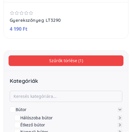
Gyerekszőnyeg LT3290
4 190 Ft
Szűrők törlése (1)
Kategóriák
Bútor
Hálószoba bútor
Étkező bútor
Nappali bútor