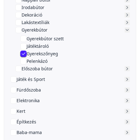
Irodabútor
Dekoráció
Lakástextíliák
Gyerekbútor
Gyerekbútor szett
Játéktároló
Gyerekszőnyeg
Pelenkázó
Előszoba bútor
Játék és Sport
Fürdőszoba
Elektronika
Kert
Építkezés
Baba-mama