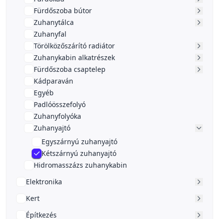
Fürdőszoba bútor
Zuhanytálca
Zuhanyfal
Törölközőszárító radiátor
Zuhanykabin alkatrészek
Fürdőszoba csaptelep
Kádparaván
Egyéb
Padlóösszefolyó
Zuhanyfolyóka
Zuhanyajtó
Egyszárnyú zuhanyajtó
Kétszárnyú zuhanyajtó
Hidromasszázs zuhanykabin
Elektronika
Kert
Építkezés