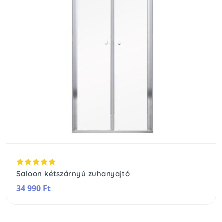
Saloon kétszárnyú zuhanyajtó
34 990 Ft