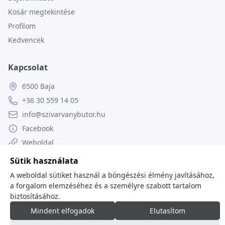
Kosár megtekintése
Profilom
Kedvencek
Kapcsolat
6500 Baja
+36 30 559 14 05
info@szivarvanybutor.hu
Facebook
Weboldal
Sütik használata
A weboldal sütiket használ a böngészési élmény javításához,
a forgalom elemzéséhez és a személyre szabott tartalom
© 2026
minden jog fenntartva.
biztosításához.
Mindent elfogadok
Elutasítom