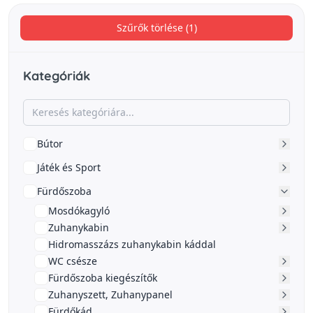
Szűrők törlése (1)
Kategóriák
Bútor
Játék és Sport
Fürdőszoba
Mosdókagyló
Zuhanykabin
Hidromasszázs zuhanykabin káddal
WC csésze
Fürdőszoba kiegészítők
Zuhanyszett, Zuhanypanel
Fürdőkád