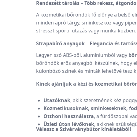
Rendezett tárolás – Több rekesz, átgondol
A kozmetikai bőröndök fő előnye a belső e
minden apró tárgy, sminkeszköz vagy pipere
stresszt spórol utazás vagy munka közben. A
Strapabíró anyagok – Elegancia és tartós
Legyen szó ABS-ből, alumíniumból vagy
bőr
bőröndök erős anyagból készülnek, hogy elle
különböző színek és minták lehetővé teszik, 
Kinek ajánljuk a kézi és kozmetikai bőr
Utazóknak
, akik szeretnének kézipogg
Kozmetikusoknak, sminkeseknek, fo
Otthoni használatra
, a fürdőszobai va
Üzleti úton lévőknek
, akiknek szükség
Válassz a Szivárványbútor kínálatából!