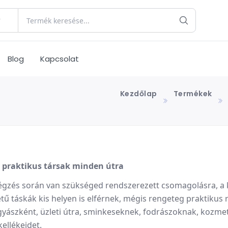
Blog
Kapcsolat
Kezdőlap
Termékek
s praktikus társak minden útra
égzés során van szükséged rendszerezett csomagolásra, a 
 táskák kis helyen is elférnek, mégis rengeteg praktikus 
gyászként, üzleti útra, sminkeseknek, fodrászoknak, kozmet
ellékeidet.