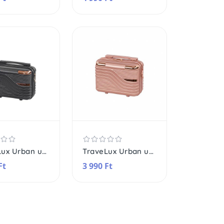
TraveLux Urban utazó neszeszer keményfedeles 23x30x14
TraveLux Urban utazó neszeszer keményfedeles 23x30x14
Ft
3 990 Ft