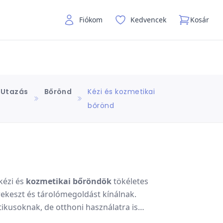
Fiókom
Kedvencek
Kosár
Utazás
Bőrönd
Kézi és kozmetikai
bőrönd
kézi és
kozmetikai bőröndök
tökéletes
rekeszt és tárolómegoldást kínálnak.
ikusoknak, de otthoni használatra is