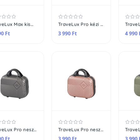
TraveLux Max kisméretű kézi bőrönd keményfedeles 28x36x16 cm
TraveLux Pro kézi bőrönd keményfedeles
90 Ft
3 990 Ft
4 990 
TraveLux Pro neszeszer keményfedeles
TraveLux Pro neszeszer keményfedeles
90 Ft
3 990 Ft
3 990 