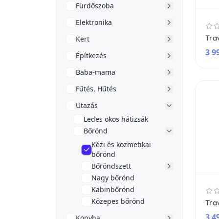
Fürdőszoba
Elektronika
Kert
3 9
Építkezés
Baba-mama
Fűtés, Hűtés
Utazás
Ledes okos hátizsák
Bőrönd
Kézi és kozmetikai
bőrönd
Bőröndszett
Nagy bőrönd
Kabinbőrönd
Közepes bőrönd
3 4
Konyha