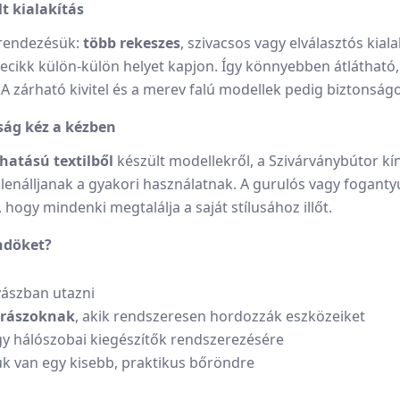
t kialakítás
lrendezésük:
több rekeszes
, szivacsos vagy elválasztós kial
cikk külön-külön helyet kapjon. Így könnyebben átlátható, h
 zárható kivitel és a merev falú modellek pedig biztonságos
ság kéz a kézben
hatású textilből
készült modellekről, a Szivárványbútor kí
nálljanak a gyakori használatnak. A gurulós vagy fogantyús 
hogy mindenki megtalálja a saját stílusához illőt.
öndöket?
yászban utazni
drászoknak
, akik rendszeresen hordozzák eszközeiket
gy hálószobai kiegészítők rendszerezésére
ük van egy kisebb, praktikus bőröndre