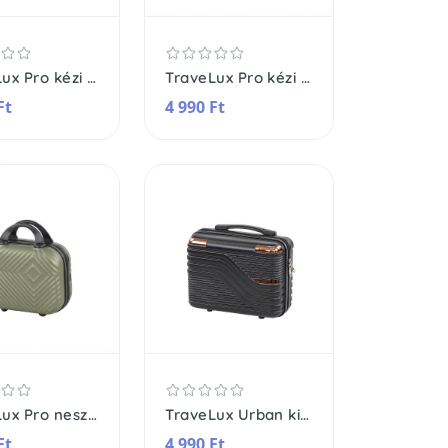
TraveLux Pro kézi bőrönd keményfedeles
TraveLux Pro kézi bőrönd keményfedeles
Ft
4 990 Ft
TraveLux Pro neszeszer keményfedeles
TraveLux Urban kisméretű kézi bőrönd keményfedeles 28x36x16
Ft
4 990 Ft