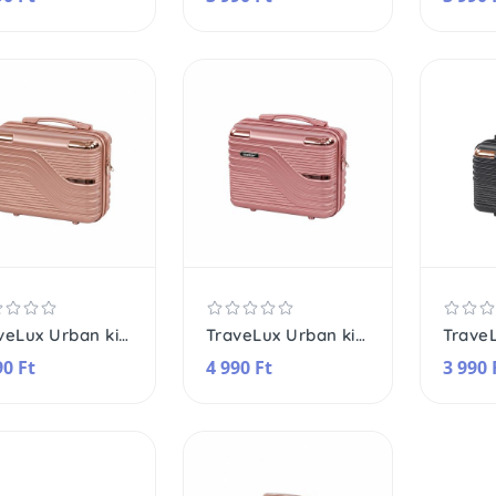
TraveLux Urban kisméretű kézi bőrönd keményfedeles 28x36x16
TraveLux Urban kisméretű kézi bőrönd keményfedeles 28x36x16
90 Ft
4 990 Ft
3 990 