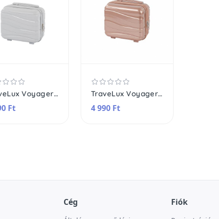
TraveLux Voyager kisméretű kézi bőrönd keményfedeles 26x31x14
TraveLux Voyager kisméretű kézi bőrönd keményfedeles 26x31x14
90 Ft
4 990 Ft
Cég
Fiók