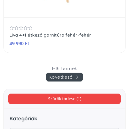
Liva 4+1 étkező garnitúra fehér-fehér
49 990 Ft
1-16 termék
Következő
Szűrők törlése (1)
Kategóriák