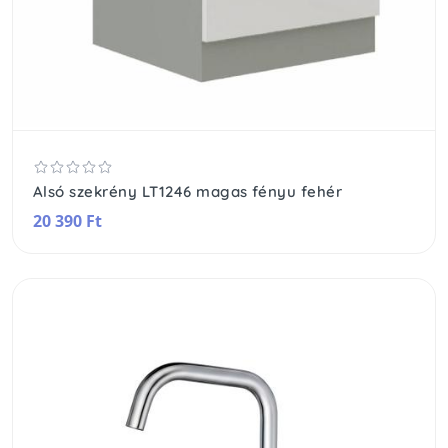
Alsó szekrény LT1246 magas fényu fehér
20 390 Ft