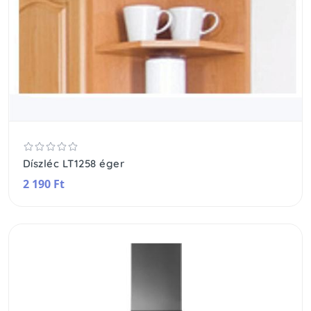
Díszléc LT1258 éger
2 190 Ft