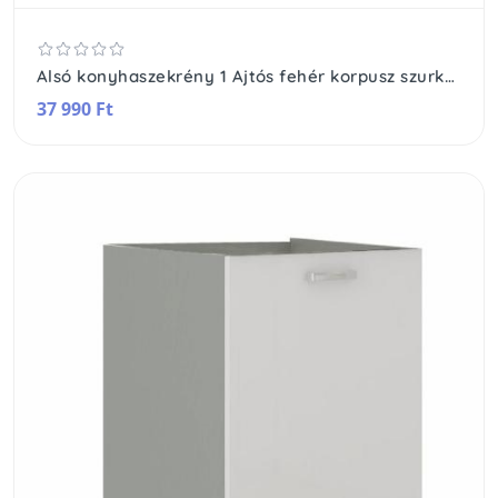
Alsó konyhaszekrény 1 Ajtós fehér korpusz szurke front
37 990 Ft