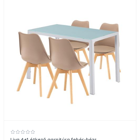
Liva 4+1 étkező garnitúra fehér-bézs