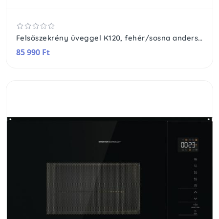
Felsőszekrény üveggel K120, fehér/sosna andersen, PROVANCE
85 990 Ft