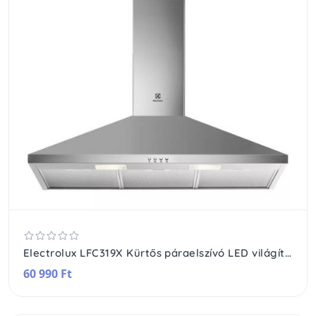
Electrolux LFC319X Kürtős páraelszívó LED világítás 1 db motor,420 m3/h,53-65 dB,89,8 cm széles
60 990 Ft