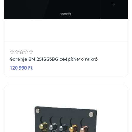
Gorenje BMI251SG3BG beépíthető mikró
120 990 Ft