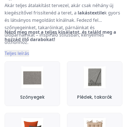
Akár teljes átalakítást tervezel, akár csak néhány új
kiegészítővel frissítenéd a teret, a
lakástextile
k gyors
és látványos megoldást kínálnak. Fedezd fel
szőnyegeinket, takaróinkat, párnáinkat és
Nézd meg most a teljes kínálatot, és találd meg a
ülőpárnáinkat – inspiráló stílusban, kényelmes
hozzád illő darabokat!
otthonhoz.
Teljes leírás
Szőnyegek
Plédek, takarók