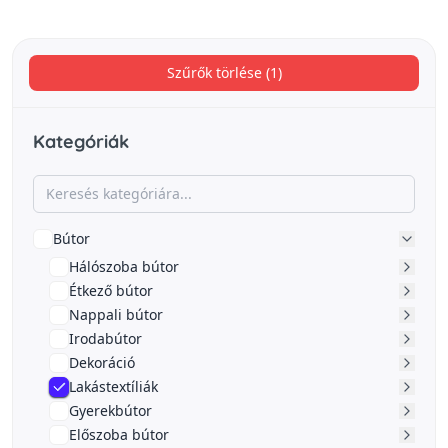
Szűrők törlése (1)
Kategóriák
Bútor
Hálószoba bútor
Étkező bútor
Nappali bútor
Irodabútor
Dekoráció
Lakástextíliák
Gyerekbútor
Előszoba bútor