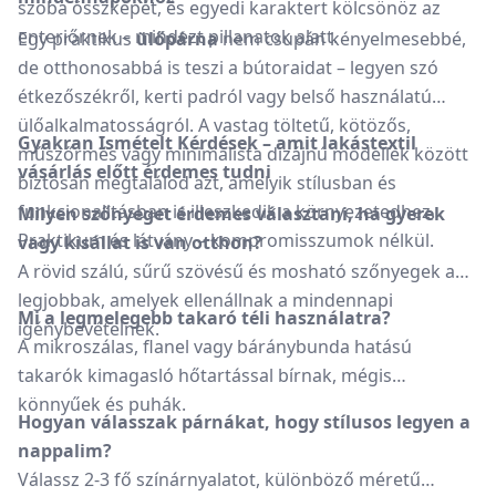
szoba összképét, és egyedi karaktert kölcsönöz az
enteriőrnek – mindezt pillanatok alatt.
Egy praktikus
ülőpárna
nem csupán kényelmesebbé,
de otthonosabbá is teszi a bútoraidat – legyen szó
étkezőszékről, kerti padról vagy belső használatú
ülőalkalmatosságról. A vastag töltetű, kötözős,
Gyakran Ismételt Kérdések – amit lakástextil
műszőrmés vagy minimalista dizájnú modellek között
vásárlás előtt érdemes tudni
biztosan megtalálod azt, amelyik stílusban és
funkcionalitásban is illeszkedik a környezetedhez.
Milyen szőnyeget érdemes választani, ha gyerek
Praktikum és látvány – kompromisszumok nélkül.
vagy kisállat is van otthon?
A rövid szálú, sűrű szövésű és mosható szőnyegek a
legjobbak, amelyek ellenállnak a mindennapi
Mi a legmelegebb takaró téli használatra?
igénybevételnek.
A mikroszálas, flanel vagy báránybunda hatású
takarók kimagasló hőtartással bírnak, mégis
könnyűek és puhák.
Hogyan válasszak párnákat, hogy stílusos legyen a
nappalim?
Válassz 2-3 fő színárnyalatot, különböző méretű