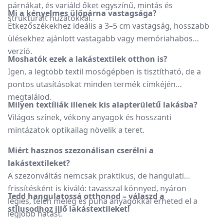
párnákat, és variáld őket egyszínű, mintás és
Mi a kényelmes ülőpárna vastagsága?
strukturált huzatokkal.
Étkezőszékekhez ideális a 3–5 cm vastagság, hosszabb
ülésekhez ajánlott vastagabb vagy memóriahabos
verzió.
Moshatók ezek a lakástextilek otthon is?
Igen, a legtöbb textil mosógépben is tisztítható, de a
pontos utasításokat minden termék címkéjén
megtalálod.
Milyen textíliák illenek kis alapterületű lakásba?
Világos színek, vékony anyagok és hosszanti
mintázatok optikailag növelik a teret.
Miért hasznos szezonálisan cserélni a
lakástextileket?
A szezonváltás nemcsak praktikus, de hangulati
frissítésként is kiváló: tavasszal könnyed, nyáron
Tedd hangulatossá otthonod – válaszd a
légies, télen meleg és puha anyagokkal érheted el a
stílusodhoz illő lakástextileket!
legjobb hatást.