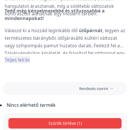
hangulatot árasztanak, míg a sötétebb változatok
Tedd még kényelmesebbé és stílusosabbá a
kontrasztot adhatnak egy modern térben.
mindennapokat!
Válaszd ki a hozzád leginkább illő
ülőpárnát
, legyen az
természetes báránybőr, időjárásálló kültéri változat
vagy színpompás pamut huzatos darab. Fedezd fel a
Szivárványbútor kínálatát, és frissítsd fel otthonod egy
Teljes leírás
apró, de látványos részlettel!
Rendeld meg most, és élvezd a kényelmet minden
egyes ülésnél!
Rendezés szerint
Nincs elérhető termék
Szűrők törlése (1)