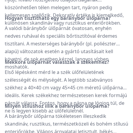
köszönhetően télen melegen tart, nyáron pedig
kellemesen szellőzik. Dekoratív értéke is kiemelkedő,
Hogyan tisztítható egy báránybőr ülőpárna?
különösen skandináv vagy rusztikus enteriőrökben.
A valódi báránybőr ülőpárnát óvatosan, enyhén
nedves ruhával és speciális bőrtisztítóval érdemes
tisztítani. A mesterséges báránybőr (pl. poliészter
alapú) változatok esetén a gyártó utasításait kell
követni, de sok esetben kézzel, langyos vízben
Mekkora ülőpárnát válasszak a székemhez?
moshatók.
Első lépésként mérd le a szék ülőfelületének
szélességét és mélységét. A legtöbb szabványos
székhez a 40×40 cm vagy 45×45 cm méretű ülőpárna
ideális. Kerek székekhez természetesen kerek formájú
párnát válassz. Fontos, hogy a párna ne lógjon túl, de
Milyen stílushoz illik a báránybőr ülőpárna?
ne is legyen kisebb az ülőfelületnél.
A báránybőr ülőpárna tökéletesen illeszkedik
skandináv, rusztikus, természetközeli és bohém stílusú
enteriőrökbe. Világos árnyalatai letisztult, békés