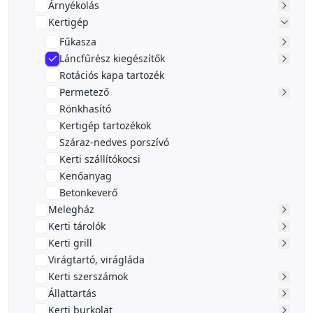
Árnyékolás
Kertigép
Fűkasza
Láncfűrész kiegészítők
Rotációs kapa tartozék
Permetező
Rönkhasító
Kertigép tartozékok
Száraz-nedves porszívó
Kerti szállítókocsi
Kenőanyag
Betonkeverő
Melegház
Kerti tárolók
Kerti grill
Virágtartó, virágláda
Kerti szerszámok
Állattartás
Kerti burkolat