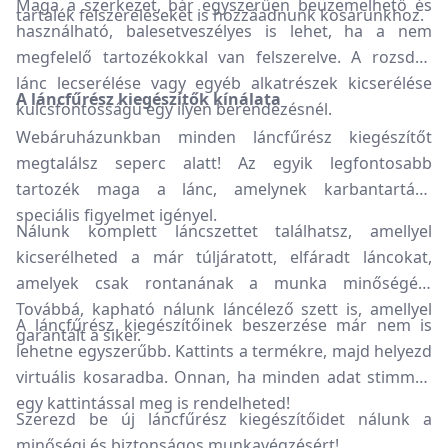
Maga a szerkezet, bár egyszerűen beüzemelhető és
tartalék felszereléseket is hozzáadnunk kosarunkhoz.
használható, balesetveszélyes is lehet, ha a nem
megfelelő tartozékokkal van felszerelve. A rozsdás
lánc lecserélése vagy egyéb alkatrészek kicserélése
A láncfűrész kiegészítők kínálata
kulcsfontosságú egy ilyen berendezésnél.
Webáruházunkban minden láncfűrész kiegészítőt
megtalálsz seperc alatt! Az egyik legfontosabb
tartozék maga a lánc, amelynek karbantartása
speciális figyelmet igényel.
Nálunk komplett láncszettet találhatsz, amellyel
kicserélheted a már túljáratott, elfáradt láncokat,
amelyek csak rontanának a munka minőségén.
Továbbá, kapható nálunk láncélező szett is, amellyel
A láncfűrész kiegészítőinek beszerzése már nem is
garantált a siker.
lehetne egyszerűbb. Kattints a termékre, majd helyezd
virtuális kosaradba. Onnan, ha minden adat stimmel,
egy kattintással meg is rendelheted!
Szerezd be új láncfűrész kiegészítőidet nálunk a
minőségi és biztonságos munkavégzésért!