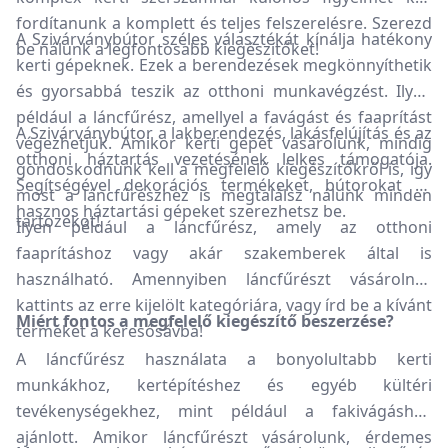
fordítanunk a komplett és teljes felszerelésre. Szerezd
A Szivárványbútor széles választékát kínálja hatékony
be nálunk a legfontosabb kiegészítőket!
kerti gépeknek. Ezek a berendezések megkönnyíthetik
és gyorsabbá teszik az otthoni munkavégzést. Ilyen
például a láncfűrész, amellyel a favágást és faaprítást
A Szivárványbútor a lakberendezés, lakásfelújítás és az
végezhetjük. Amikor kerti gépet vásárolunk, mindig
otthoni háztartás vezetésének lelkes támogatója.
gondoskodnunk kell a megfelelő kiegészítőkről is, így
Segítségével dekorációs termékeket, bútorokat és
most a láncfűrészhez is megtalálsz nálunk minden
hasznos háztartási gépeket szerezhetsz be.
tartozékot!
Ilyen például a láncfűrész, amely az otthoni
faaprításhoz vagy akár szakemberek által is
használható. Amennyiben láncfűrészt vásárolnál,
kattints az erre kijelölt kategóriára, vagy írd be a kívánt
Miért fontos a megfelelő kiegészítő beszerzése?
terméket a keresősávba!
A láncfűrész használata a bonyolultabb kerti
munkákhoz, kertépítéshez és egyéb kültéri
tevékenységekhez, mint például a fakivágáshoz
ajánlott. Amikor láncfűrészt vásárolunk, érdemes