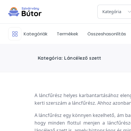
Kategória
Kategóriák
Termékek
Összeshasonlítás
Kategória: Láncélező szett
A láncfűrész helyes karbantartásához eleng
kerti szerszám a láncfűrész. Ahhoz azonba
A láncfűrész egy könnyen kezelhető, ám ba
hogy minden flottul menjen a láncfűrésze
láncélező szett is, amely biztonságos és mi