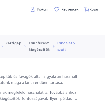
Fiókom
Kedvencek
Kosár
Kertigép
Láncfűrész
Láncélező
kiegészítők
szett
építők és favágók által is gyakran használt
atunk maga a lánc rendben tartása.
knak megfelelő használatra. Továbbá ahhoz,
iegészítők fontosságával. Ilyen például a