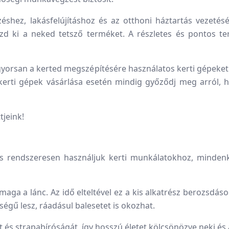
shez, lakásfelújításhoz és az otthoni háztartás vezetésé
aszd ki a neked tetsző terméket. A részletes és pontos 
gyorsan a kerted megszépítésére használatos kerti gépeket 
kerti gépek vásárlása esetén mindig győződj meg arról, h
tjeink!
és rendszeresen használjuk kerti munkálatokhoz, minden
aga a lánc. Az idő elteltével ez a kis alkatrész berozsdás
égű lesz, ráadásul balesetet is okozhat.
t és strapabíróságát, így hosszú életet kölcsönözve neki és