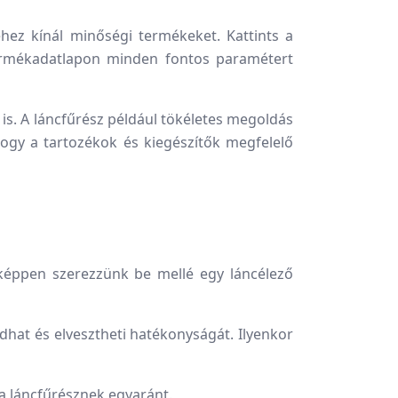
hez kínál minőségi termékeket. Kattints a
termékadatlapon minden fontos paramétert
is. A láncfűrész például tökéletes megoldás
ogy a tartozékok és kiegészítők megfelelő
képpen szerezzünk be mellé egy láncélező
odhat és elvesztheti hatékonyságát. Ilyenkor
 a láncfűrésznek egyaránt.