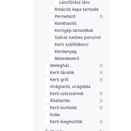
Láncfűrész lánc
Rotációs kapa tartozék
Permetező
Rönkhasító
Kertigép tartozékok
Száraz-nedves porszívó
Kerti szállítókocsi
Kenőanyag
Betonkeverő
Melegház
Kerti tárolók
Kerti grill
Virágtartó, virágláda
Kerti szerszámok
Állattartás
Kerti burkolat
Kuka
Kerti kiegészítők