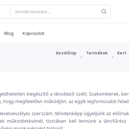
Blog
Kapcsolat
Kezdőlap
Termékek
Kert
edhetetlen kiegészítő a láncélező szett. Szakemberek, kert
n, hogy megfelelően működjön, az egyik legfontosabb felad
lesetveszélyes szerszám. Mindenképp ügyeljünk az előírta
k működtetésénél, tisztában kell lennünk a láncfűrész k
nőségi munkavégzést biztosít.