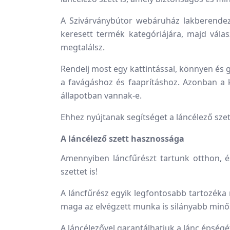
A Szivárványbútor webáruház lakberendezé
keresett termék kategóriájára, majd vál
megtalálsz.
Rendelj most egy kattintással, könnyen és 
a favágáshoz és faaprításhoz. Azonban a 
állapotban vannak-e.
Ehhez nyújtanak segítséget a láncélező szet
A láncélező szett hasznossága
Amennyiben láncfűrészt tartunk otthon, 
szettet is!
A láncfűrész egyik legfontosabb tartozéka m
maga az elvégzett munka is silányabb minős
A láncélezővel garantálhatjuk a lánc épségé