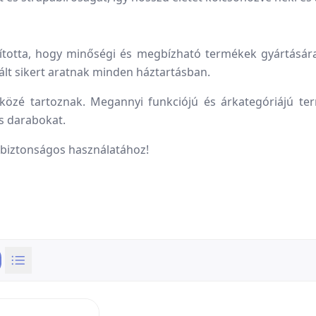
otta, hogy minőségi és megbízható termékek gyártására 
lt sikert aratnak minden háztartásban.
k közé tartoznak. Megannyi funkciójú és árkategóriájú t
s darabokat.
z biztonságos használatához!