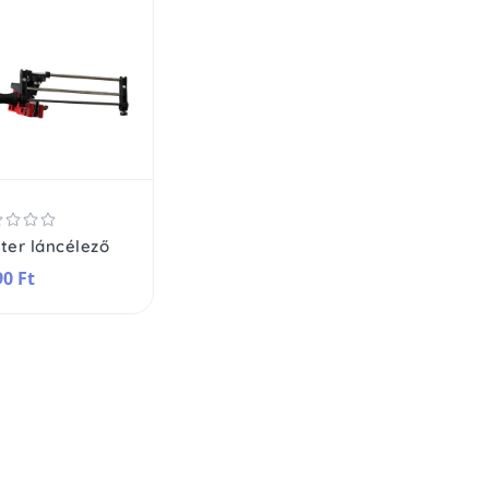
iter láncélező
90 Ft