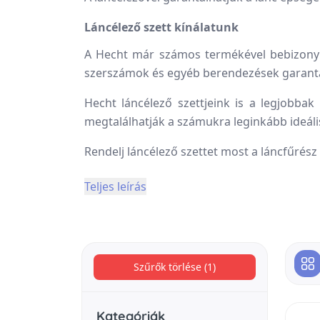
Láncélező szett kínálatunk
A Hecht már számos termékével bebizonyít
szerszámok és egyéb berendezések garantá
Hecht láncélező szettjeink is a legjobba
megtalálhatják a számukra leginkább ideáli
Rendelj láncélező szettet most a láncfűrés
Teljes leírás
Szűrők törlése (1)
Kategóriák