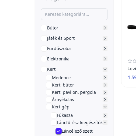
Bútor
Játék és Sport
Fürdőszoba
Elektronika
Lez
Kert
1 5
Medence
Kerti bútor
Kerti pavilon, pergola
Árnyékolás
Kertigép
Fűkasza
Láncfűrész kiegészítők
Láncélező szett