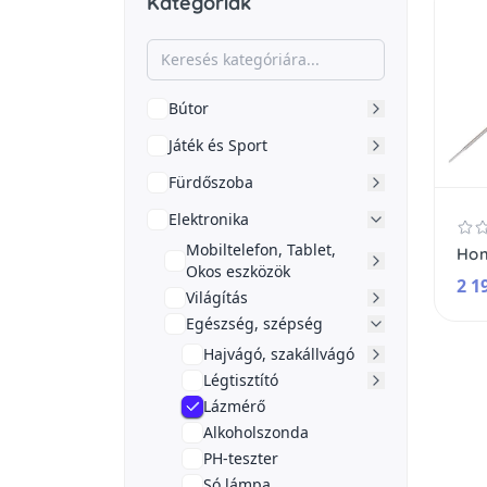
Kategóriák
Bútor
Játék és Sport
Fürdőszoba
Elektronika
Mobiltelefon, Tablet,
Okos eszközök
2 1
Világítás
Egészség, szépség
Hajvágó, szakállvágó
Légtisztító
Lázmérő
Alkoholszonda
PH-teszter
Só lámpa