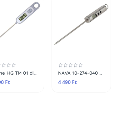
Home HG TM 01 digitális maghőmérő, méréshatár -50°C - +300°C, 15 cm-es mérőszonda
NAVA 10-274-040 Acer digitális maghőmérő, 22 cm, LCD kijelző, rozsdamentes acél, -30 °C - 250 °C, 1 x 1.5V LR44
90 Ft
4 490 Ft