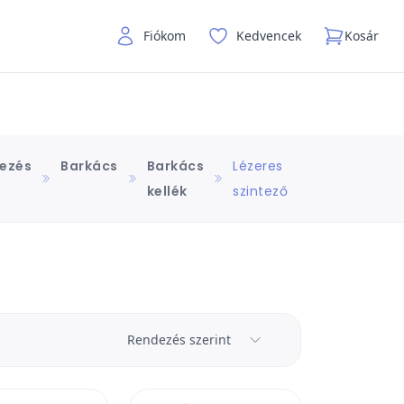
Fiókom
Kedvencek
Kosár
kezés
Barkács
Barkács
Lézeres
kellék
szintező
Rendezés szerint