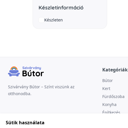
Készletinformáció
Készleten
Kategóriák
Bútor
Szivárvány Bútor – Színt viszünk az
Kert
otthonodba.
Fürdőszoba
Konyha
Építkezés
Sütik használata