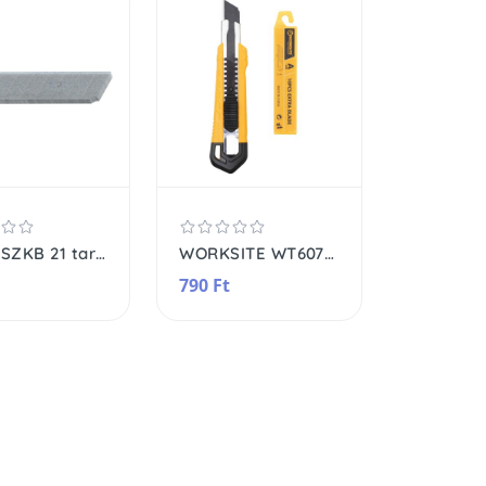
Home SZKB 21 tartalékpenge, 18 mm, 10 darabos
WORKSITE WT6079 szike készlet, 18mm széles letörhető penge, +10 pótpenge, erős fém pengevezető
790 Ft