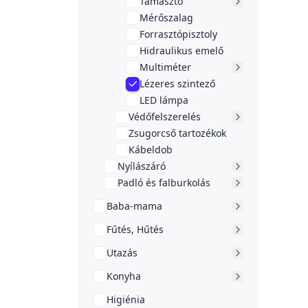
Támasztó
Mérőszalag
Forrasztópisztoly
Hidraulikus emelő
Multiméter
Lézeres szintező
LED lámpa
Védőfelszerelés
Zsugorcső tartozékok
Kábeldob
Nyílászáró
Padló és falburkolás
Baba-mama
Fűtés, Hűtés
Utazás
Konyha
Higiénia