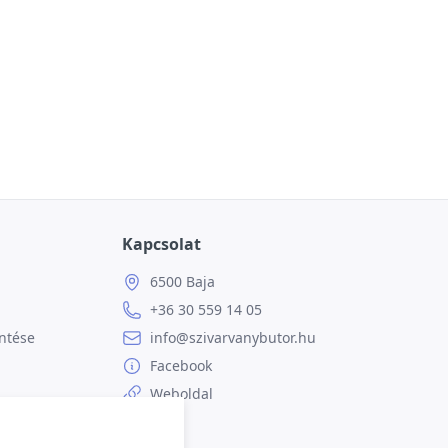
Kapcsolat
6500 Baja
+36 30 559 14 05
ntése
info@szivarvanybutor.hu
Facebook
Weboldal