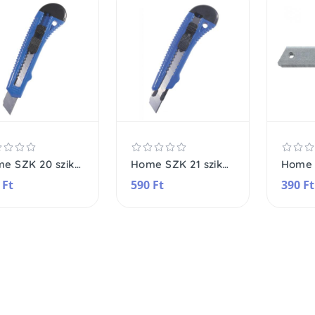
Home SZK 20 szike, műanyag burkolat, 18 mm-es penge
Home SZK 21 szike, fém pengevezető, műanyag burkolat, 18 mm-es penge
 Ft
590 Ft
390 Ft