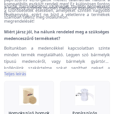
kompatibilis eszközt rendelj meg! Ez különösen fontos
szűrök használatához szükséges további termékeket
A medence szűrése minden medence esetében fontos
a szűrőbetétek esetében, amelyeket szintén nagyobb
is.
tevékenység, ezért ne bízd a véletlenre a termékek
számban találsz meg oldalunkon.
megrendelését!
Miért jársz jól, ha nálunk rendeled meg a szükséges
medenceszűrő termékeket?
Boltunkban a medencékkel kapcsolatban szinte
minden termék megtalálható. Legyen szó bármelyik
típusú medencéről, vagy bármelyik gyártóról,
kollégáink szakértelme sokat segíthet neked a
Teljes leírás
választásban. Ha tanácstalan vagy, vagy kérdésed
merül fel a témában, fordulj hozzánk bizalommal, mi
segítünk neked abban, hogy a medenceüzemeltetés
könnyű és zökkenőmentes legyen számodra hosszú
távon.
Homokszűrő homok
Papírszűrős