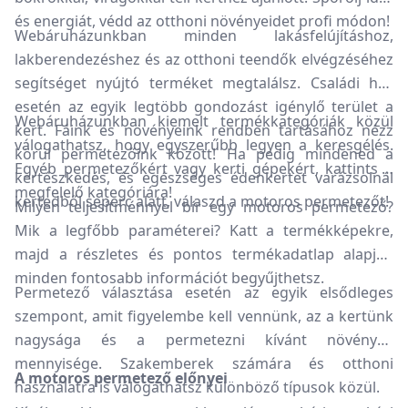
és energiát, védd az otthoni növényeidet profi módon!
Webáruházunkban minden lakásfelújításhoz,
lakberendezéshez és az otthoni teendők elvégzéséhez
segítséget nyújtó terméket megtalálsz. Családi ház
esetén az egyik legtöbb gondozást igénylő terület a
Webáruházunkban kiemelt termékkategóriák közül
kert. Fáink és növényeink rendben tartásához nézz
válogathatsz, hogy egyszerűbb legyen a keresgélés.
körül permetezőink között! Ha pedig mindened a
Egyéb permetezőkért vagy kerti gépekért, kattints a
kertészkedés, és egészséges édenkertet varázsolnál
megfelelő kategóriára!
kertedből seperc alatt, válaszd a motoros permetezőt!
Milyen teljesítménnyel bír egy motoros permetező?
Mik a legfőbb paraméterei? Katt a termékképekre,
majd a részletes és pontos termékadatlap alapján
minden fontosabb információt begyűjthetsz.
Permetező választása esetén az egyik elsődleges
szempont, amit figyelembe kell vennünk, az a kertünk
nagysága és a permetezni kívánt növények
mennyisége. Szakemberek számára és otthoni
A motoros permetező előnyei
használatra is válogathatsz különböző típusok közül.