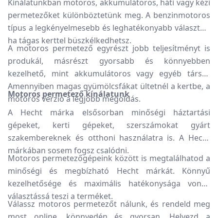
Kínálatunkban motoros, akkumulátoros, háti vagy kézi
permetezőket különböztetünk meg. A benzinmotoros
típus a legkényelmesebb és leghatékonyabb választás,
ha tágas kerttel büszkélkedhetsz.
A motoros permetező egyrészt jobb teljesítményt is
produkál, másrészt gyorsabb és könnyebben
kezelhető, mint akkumulátoros vagy egyéb társai.
Amennyiben magas gyümölcsfákat ültetnél a kertbe, a
Motoros permetező kínálatunk
motoros verzió a legjobb megoldás.
A Hecht márka elsősorban minőségi háztartási
gépeket, kerti gépeket, szerszámokat gyárt
szakembereknek és otthoni használatra is. A Hecht
márkában sosem fogsz csalódni.
Motoros permetezőgépeink között is megtalálhatod a
minőségi és megbízható Hecht márkát. Könnyű
kezelhetősége és maximális hatékonysága vonzó
választássá teszi a terméket.
Válassz motoros permetezőt nálunk, és rendeld meg
most online, könnyedén és gyorsan. Helyezd a