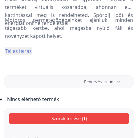
terméket virtuális kosaradba, ahonnan egy
kattintással meg is rendelheted. Spórolj időt és
Motoros permetezőgépeinket ajánljuk minden
energiát online rendeléssel!
tágasabb kertbe, ahol magasba nyúló fák és
növényzet kapott helyet.
Teljes leírás
Rendezés szerint
Nincs elérhető termék
Szűrők törlése (1)