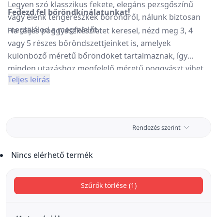
Legyen szó klasszikus fekete, elegáns pezsgőszínű
Fedezd fel bőröndkínálatunkat!
vagy élénk tengerészkék bőröndről, nálunk biztosan
megtalálod a megfelelőt.
Ha teljes poggyászkészletet keresel, nézd meg 3, 4
vagy 5 részes bőröndszettjeinket is, amelyek
különböző méretű bőröndöket tartalmaznak, így
minden utazáshoz megfelelő méretű poggyászt vihet.
Teljes leírás
Rendezés szerint
Nincs elérhető termék
Szűrők törlése (1)