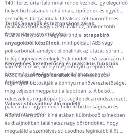
140 literes űrtartalommal rendelkeznek, így elegendő
helyet biztosítanak ruháidnak, cipőidnek és egyéb
személyes tárgyaidnak.
Ideálisak két-háromhetes
Tartós anyagok és biztonságos zárak
nyaralásokhoz vagy üzleti utakhoz, amikor több
felszerelésre van szükség.
A Szivárványbútor nagy bőröndjei
strapabíró
anyagokból készülnek
, mint például ABS vagy
polikarbonát, amelyek ellenállnak az utazás során
fellépő igénybevételnek.
Sok modell TSA számzárral
Kényelmes kezelhetőség és praktikus funkciók
van felszerelve, amely megkönnyíti a repülőtéri
biztonsági ellenőrzéseket, miközben megvédi
A 360 fokban
forgó kerekek
és a teleszkópos
értékeidet.
fogantyúk biztosítják a könnyű manőverezhetőséget,
még teljesen megpakolt állapotban is.
A belső
rekeszek és rögzítőpántok segítenek a rendszerezett
Válassz stílusodhoz illő modellt
pakolásban, így minden holmid biztonságosan és
rendezetten elfér.
A Szivárványbútor kínálatában különböző színekben
és dizájnokban találhatsz nagy bőröndöket, hogy
megtaláld a személyes stílusodhoz leginkább illőt.