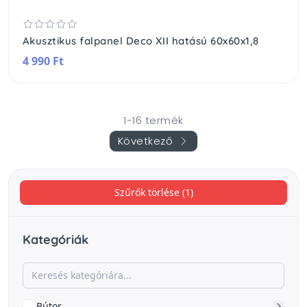
Akusztikus falpanel Deco XII hatású 60x60x1,8
4 990 Ft
1-16 termék
Következő
Szűrők törlése (1)
Kategóriák
Bútor