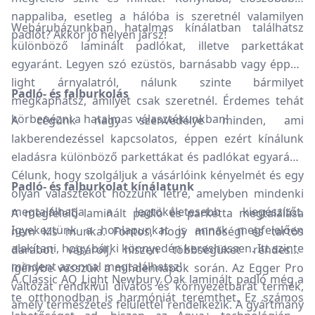
nappaliba, esetleg a hálóba is szeretnél valamilyen
Webáruházunkban hatalmas kínálatban találhatsz
padlót? Akkor jó helyen jársz!
különböző laminált padlókat, illetve parkettákat
egyaránt. Legyen szó ezüstös, barnásabb vagy éppen
light árnyalatról, nálunk szinte bármilyet
Padló- és falburkolás
megkaphatsz, amilyet csak szeretnél. Érdemes tehát
körbenézni a hatalmas választékunkban!
A cégünk nagy szenvedélye minden, ami
lakberendezéssel kapcsolatos, éppen ezért kínálunk
eladásra különböző parkettákat és padlókat egyaránt.
Célunk, hogy szolgáljuk a vásárlóink kényelmét és egy
Padló- és falburkolat kínálatunk
olyan választékot hozzunk létre, amelyben mindenki
megtalálhatja a legtökéletesebb kiegészítőt.
A megfelelő laminált padló és parketta megtalálása
Igyekeztünk a honlapunkat is annak megfelelően
nem kis munka. Fontos, hogy minőségi és tartós
alakítani, hogy bárki könnyedén kereshessen. Itt szinte
darabot vásárolj, hiszen többségüket rendesen
mindent azonnal megtalálhatsz!
igénybe vesszük a mindennapok során. Az Egger Pro
A Classic AQ Light Newbury Oak laminált padló még a
változat rendkívül divatos és környezetbarát termék,
te otthonodban is harmóniát teremthet. Ez számos
amely természetes felülettel rendelkezik. A gyártmány