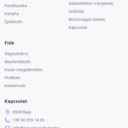
Adatvédelmi irányelvek
Fürdőszoba
Szállítás
Konyha
Biztonságos fizetés
Építkezés
Kapcsolat
Fiók
Regisztráció
Bejelentkezés
Kosár megtekintése
Profilom
Kedvencek
Kapcsolat
6500 Baja
+36 30 559 14 05
info@szivarvanybutor.hu