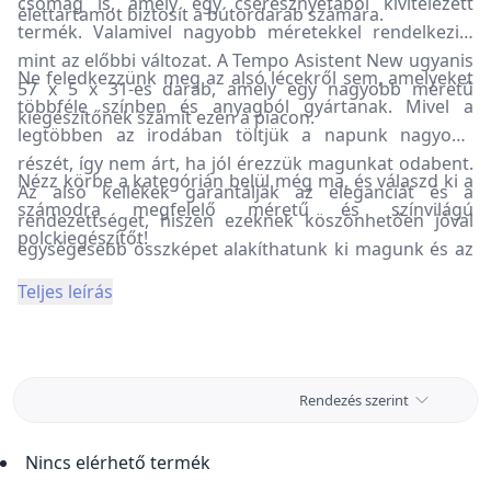
csomag is, amely egy cseresznyefából kivitelezett
élettartamot biztosít a bútordarab számára.
termék. Valamivel nagyobb méretekkel rendelkezik,
mint az előbbi változat. A Tempo Asistent New ugyanis
Ne feledkezzünk meg az alsó lécekről sem, amelyeket
57 x 5 x 31-es darab, amely egy nagyobb méretű
többféle színben és anyagból gyártanak. Mivel a
kiegészítőnek számít ezen a piacon.
legtöbben az irodában töltjük a napunk nagyobb
részét, így nem árt, ha jól érezzük magunkat odabent.
Nézz körbe a kategórián belül még ma, és válaszd ki a
Az alsó kellékek garantálják az eleganciát és a
számodra megfelelő méretű és színvilágú
rendezettséget, hiszen ezeknek köszönhetően jóval
polckiegészítőt!
egységesebb összképet alakíthatunk ki magunk és az
egész helyiség számára. Egy jól funkcionáló iroda
Teljes leírás
ugyanis pozitívan befolyásolhatja a
munkateljesítményünket. Legfőbb célja az esztétika és
a célszerű tömítés, de szerencsére a lécekkel
mindegyiket sikerülhet megvalósítani.
Rendezés szerint
Nincs elérhető termék