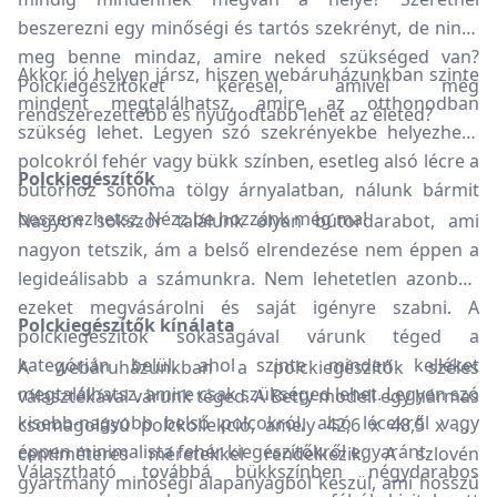
beszerezni egy minőségi és tartós szekrényt, de nincs
meg benne mindaz, amire neked szükséged van?
Akkor jó helyen jársz, hiszen webáruházunkban szinte
Polckiegészítőket keresel, amivel még
mindent megtalálhatsz, amire az otthonodban
rendszerezettebb és nyugodtabb lehet az életed?
szükség lehet. Legyen szó szekrényekbe helyezhető
polcokról fehér vagy bükk színben, esetleg alsó lécre a
Polckiegészítők
bútorhoz sonoma tölgy árnyalatban, nálunk bármit
beszerezhetsz. Nézz be hozzánk még ma!
Nagyon sokszor találunk olyan bútordarabot, ami
nagyon tetszik, ám a belső elrendezése nem éppen a
legideálisabb a számunkra. Nem lehetetlen azonban
ezeket megvásárolni és saját igényre szabni. A
Polckiegészítők kínálata
polckiegészítők sokaságával várunk téged a
kategórián belül, ahol szinte minden kelléket
A webáruházunkban a polckiegészítők széles
megtalálhatsz, amire csak szükséged lehet. Legyen szó
választékával várunk téged. A Betty modell egy hármas
kisebb-nagyobb belső polcokról, alsó lécekről vagy
csomagolású polckollekció, amely 42,6 x 48,5 x 1,6
éppen minimalista fehér kiegészítőkről egyaránt.
centiméteres méretekkel rendelkezik. A szlovén
Választható továbbá bükkszínben négydarabos
gyártmány minőségi alapanyagból készül, ami hosszú