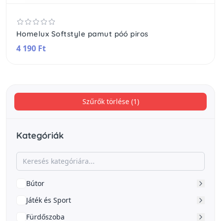
Homelux Softstyle pamut póó piros
4 190 Ft
Szűrők törlése (1)
Kategóriák
Bútor
Játék és Sport
Fürdőszoba