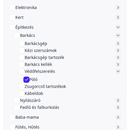
Elektronika
Kert
Építkezés
Barkács
Barkácsgép
Kézi szerszámok
Barkácsgép tartozék
Barkács kellék
Védőfelszerelés
Póló
Zsugorcső tartozékok
Kábeldob
Nyílászáró
Padló és falburkolás
Baba-mama
Fűtés, Hűtés