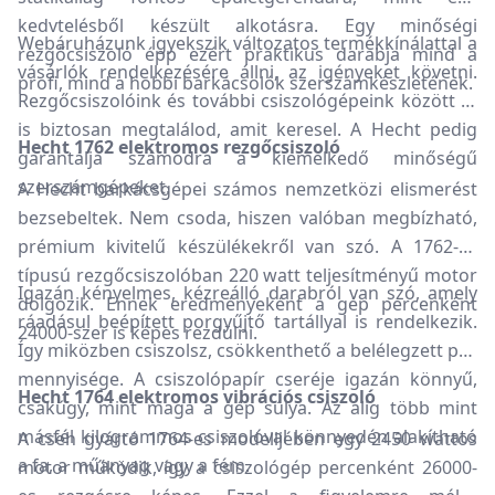
kedvtelésből készült alkotásra. Egy minőségi
Webáruházunk igyekszik változatos termékkínálattal a
rezgőcsiszoló épp ezért praktikus darabja mind a
vásárlók rendelkezésére állni, az igényeket követni.
profi, mind a hobbi barkácsolók szerszámkészletének.
Rezgőcsiszolóink és további csiszológépeink között te
is biztosan megtalálod, amit keresel. A Hecht pedig
Hecht 1762 elektromos rezgőcsiszoló
garantálja számodra a kiemelkedő minőségű
szerszámgépeket.
A Hecht barkácsgépei számos nemzetközi elismerést
bezsebeltek. Nem csoda, hiszen valóban megbízható,
prémium kivitelű készülékekről van szó. A 1762-es
típusú rezgőcsiszolóban 220 watt teljesítményű motor
Igazán kényelmes, kézreálló darabról van szó, amely
dolgozik. Ennek eredményeként a gép percenként
ráadásul beépített porgyűjtő tartállyal is rendelkezik.
24000-szer is képes rezdülni.
Így miközben csiszolsz, csökkenthető a belélegzett por
mennyisége. A csiszolópapír cseréje igazán könnyű,
Hecht 1764 elektromos vibrációs csiszoló
csakúgy, mint maga a gép súlya. Az alig több mint
másfél kilogrammos csiszolóval könnyedén alakítható
A cseh gyártó 1764-es modelljében egy 2450 wattos
a fa, a műanyag vagy a fém.
motor működik, így a csiszológép percenként 26000-