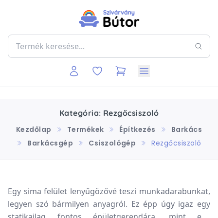
Kategória: Rezgőcsiszoló
Kezdőlap
Termékek
Építkezés
Barkács
Barkácsgép
Csiszológép
Rezgőcsiszoló
Egy sima felület lenyűgözővé teszi munkadarabunkat,
legyen szó bármilyen anyagról. Ez épp úgy igaz egy
statikailag fontos épületgerendára, mint egy