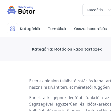
Kategória
Kategóriák
Termékek
Összeshasonlítás
Kategória: Rotációs kapa tartozék
Ezen az oldalon található rotációs kapa tar
használni kívánt terület méretétől függően 
Ennek a kisgépnek legfőbb funkciója az ö
Segítségével egyszerűen és időtakaréko
költséghatékony is. Számos adapterrel kieg