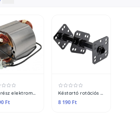
Állórész elektromos rotációs kapához PM-GGE-2000M-SN
Késtartó rotációs kapához PM-GGS-700M-UN
90 Ft
8 190 Ft