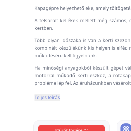
Kapagépre helyezhető eke, amely töltögetés
A felsorolt kellékek mellett még számos,
kertben.
Több olyan időszaka is van a kerti szezon
kombinált készülékünk kis helyen is elfér,
működésére kell figyelnünk.
Ha minőségi anyagokból készült gépet vá
motorral működő kerti eszköz, a rotakapa
probléma lép fel. Az áruházunkban vásárolt
Teljes leírás
Szűrők törlése (1)