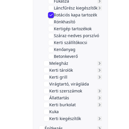
Fűkasza
Láncfűrész kiegészítők
Rotációs kapa tartozék
Rönkhasító
Kertigép tartozékok
Száraz-nedves porszívó
Kerti szállítókocsi
Kenőanyag
Betonkeverő
Melegház
Kerti tárolók
Kerti grill
Virágtartó, virágláda
Kerti szerszámok
Állattartás
Kerti burkolat
Kuka
Kerti kiegészítők
Építkezés