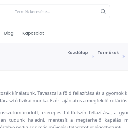
Blog
Kapcsolat
Kezdőlap
Termékek
tozék kínálatunk. Tavasszal a föld fellazítása és a gyomok k
fárasztó fizikai munka. Ezért ajánlatos a megfelelő rotációs
sszetömörödött, cserepes földfelszín fellazítása, a gy
san tudunk haladni, mentesít a megterhelő kapálás m
észítve pedig sok más művelési feladatot elvégezhetünk.