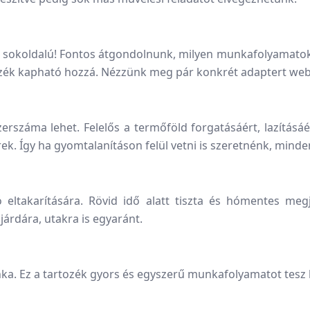
án sokoldalú! Fontos átgondolnunk, milyen munkafolyamatok
ozék kapható hozzá. Nézzünk meg pár konkrét adaptert we
zerszáma lehet. Felelős a termőföld forgatásáért, lazítás
rek. Így ha gyomtalanításon felül vetni is szeretnénk, min
ó eltakarítására. Rövid idő alatt tiszta és hómentes meg
árdára, utakra is egyaránt.
ka. Ez a tartozék gyors és egyszerű munkafolyamatot tesz 