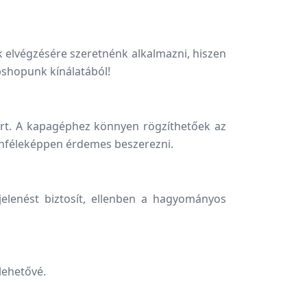
 elvégzésére szeretnénk alkalmazni, hiszen
bshopunk kínálatából!
áért. A kapagéphez könnyen rögzíthetőek az
denféleképpen érdemes beszerezni.
jelenést biztosít, ellenben a hagyományos
lehetővé.