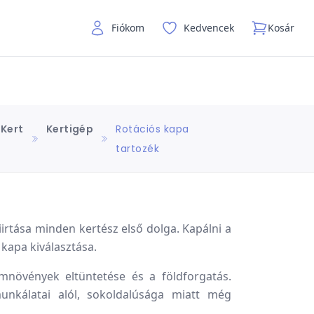
Fiókom
Kedvencek
Kosár
Kert
Kertigép
Rotációs kapa
tartozék
iirtása minden kertész első dolga. Kapálni a
 kapa kiválasztása.
omnövények eltüntetése és a földforgatás.
unkálatai alól, sokoldalúsága miatt még