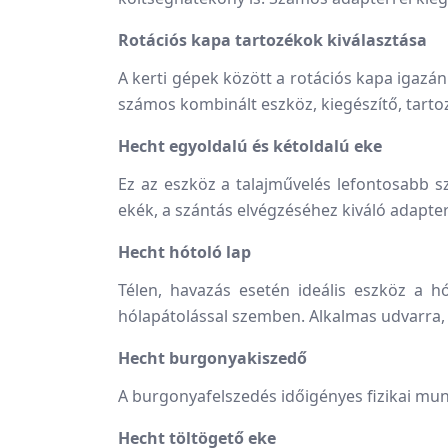
Rotációs kapa tartozékok kiválasztása
A kerti gépek között a rotációs kapa igaz
számos kombinált eszköz, kiegészítő, tart
Hecht egyoldalú és kétoldalú eke
Ez az eszköz a talajművelés lefontosabb s
ekék, a szántás elvégzéséhez kiváló adapte
Hecht hótoló lap
Télen, havazás esetén ideális eszköz a h
hólapátolással szemben. Alkalmas udvarra, j
Hecht burgonyakiszedő
A burgonyafelszedés időigényes fizikai mun
Hecht töltögető eke