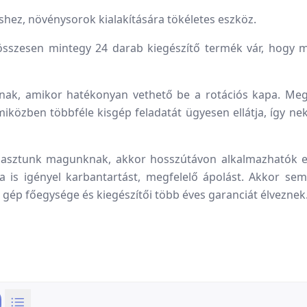
hez, növénysorok kialakítására tökéletes eszköz.
 összesen mintegy 24 darab kiegészítő termék vár, hogy m
nak, amikor hatékonyan vethető be a rotációs kapa. Megf
 miközben többféle kisgép feladatát ügyesen ellátja, így n
lasztunk magunknak, akkor hosszútávon alkalmazhatók e
 is igényel karbantartást, megfelelő ápolást. Akkor se
 gép főegysége és kiegészítői több éves garanciát élveznek