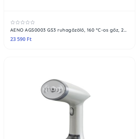
AENO AGS0003 GS3 ruhagőzölő, 160 °C-os gőz, 250 ml-es tartály, 3 üzemmód, LED visszajelzés, automatikus kikapcsolás
23 590 Ft