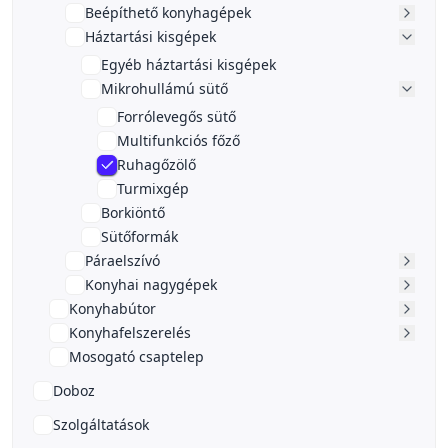
Beépíthető konyhagépek
Háztartási kisgépek
Egyéb háztartási kisgépek
Mikrohullámú sütő
Forrólevegős sütő
Multifunkciós főző
Ruhagőzölő
Turmixgép
Borkiöntő
Sütőformák
Páraelszívó
Konyhai nagygépek
Konyhabútor
Konyhafelszerelés
Mosogató csaptelep
Doboz
Szolgáltatások