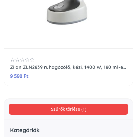
Zilan ZLN2839 ruhagőzölő, kézi, 1400 W, 180 ml-es tartály, 7 gőzkivezető nyílás, jelzőfény, tartozék szövetkefe
9 590 Ft
Szűrők törlése (1)
Kategóriák