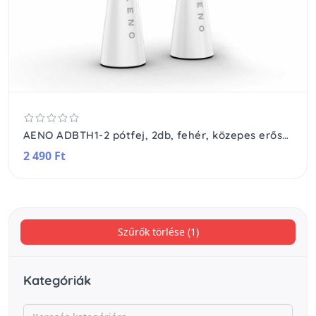
AENO ADBTH1-2 pótfej, 2db, fehér, közepes erősség
2 490 Ft
Szűrők törlése (1)
Kategóriák