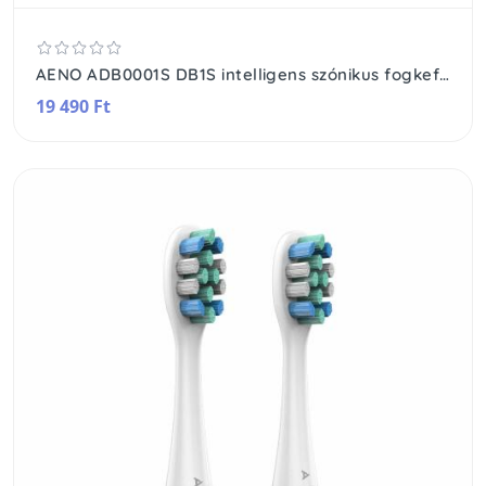
AENO ADB0001S DB1S intelligens szónikus fogkefe, 46000 rezgés/perc, SMART, 4 üzemmód, 3 felhasználó, akkumulátoros, IPX7
19 490 Ft