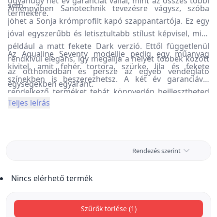
ugyanúgy hét év garanciát vállal, mint az összes többi
sem.
Amennyiben Sanotechnik tevezésre vágysz, szóba
termékére.
jöhet a Sonja krómprofilt kapó szappantartója. Ez egy
jóval egyszerűbb és letisztultabb stílust képvisel, mint
például a matt fekete Dark verzió. Ettől függetlenül
Az Aqualine Seventy modellje pedig egy műanyag
rendkívül elegáns, így megállja a helyét többek között
kivitel, amit fehér tortora, szürke, lila és fekete
az otthonodban és persze az egyéb vendéglátó
színekben is beszerezhetsz. A két év garanciával
egységekben egyaránt.
rendelkező terméket tehát könnyedén beillesztheted
Teljes leírás
egy extravagáns vonalat képviselő fürdőszobába. Ha
szereted a színeket és az egyedi mintákat,
mindenképpen érdemes emellett a változat mellett
döntened.
Rendezés szerint
Nincs elérhető termék
Szűrők törlése (1)