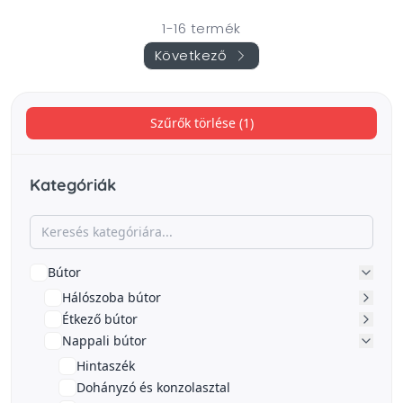
1-16 termék
Következő
Szűrők törlése (1)
Kategóriák
Bútor
Hálószoba bútor
Étkező bútor
Nappali bútor
Hintaszék
Dohányzó és konzolasztal