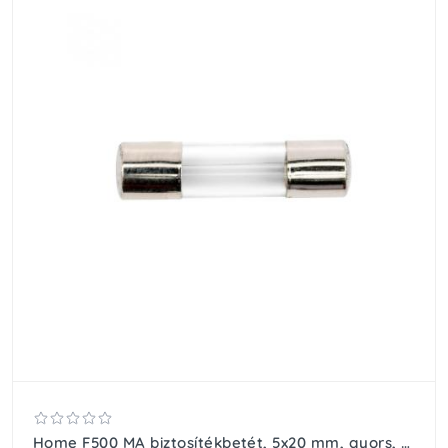
Home F500 MA biztosítékbetét, 5x20 mm, gyors, 500 mA