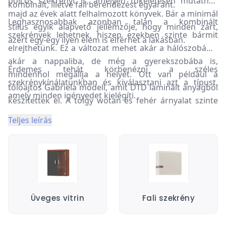
polcos szekrényt is, amelyen tökéletesen mutatnak
kombinált, illetve fali berendezést egyaránt.
majd az évek alatt felhalmozott könyvek. Bár a minimál
Leghasznosabbak azonban talán a kombinált
stílus egyik alapvető jellemzője, hogy minden zárt,
szekrények lehetnek, hiszen ezekben szinte bármit
azért egy-egy ilyen elem is elférhet a lakásban.
elrejthetünk. Ez a változat mehet akár a hálószobába,
akár a nappaliba, de még a gyerekszobába is,
Érdemes tehát körbenézni a széles
mindenhol megállja a helyét. Ott van például a
szekrénykínálatunkban és kiválasztani azt a típust,
tolóajtós Gabriela modell, amit DTD laminált anyagból
amely minden igényedet kielégíti.
készítettek el. A tölgy wotan és fehér árnyalat szinte
tökéletesen passzol akár egy skandináv dizájnú, akár
Teljes leírás
egy modernebb, akár egy klasszikusabb lakásba
egyaránt.
Üveges vitrin
Fali szekrény