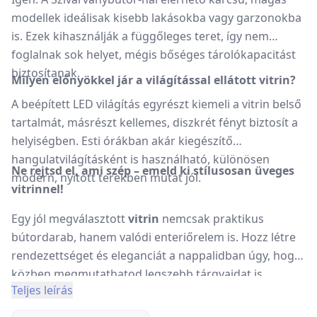
modellek ideálisak kisebb lakásokba vagy garzonokba
is. Ezek kihasználják a függőleges teret, így nem
foglalnak sok helyet, mégis bőséges tárolókapacitást
biztosítanak.
Milyen előnyökkel jár a világítással ellátott vitrin?
A beépített LED világítás egyrészt kiemeli a vitrin belső
tartalmát, másrészt kellemes, diszkrét fényt biztosít a
helyiségben. Esti órákban akár kiegészítő
hangulatvilágításként is használható, különösen
Ne rejtsd el, ami szép – emeld ki stílusosan üveges
modern, nyitott terekben mutat jól.
vitrinnel!
Egy jól megválasztott
vitrin
nemcsak praktikus
bútordarab, hanem valódi enteriőrelem is. Hozz létre
rendezettséget és eleganciát a nappalidban úgy, hogy
közben megmutathatod legszebb tárgyaidat is.
Teljes leírás
Böngészd végig a Szivárványbútor széles üveges vitrin
választékát, és válaszd ki azt a modellt, amely