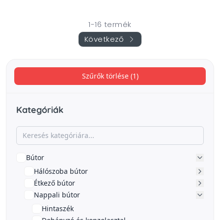
1-16 termék
Következő
Szűrők törlése (1)
Kategóriák
Bútor
Hálószoba bútor
Étkező bútor
Nappali bútor
Hintaszék