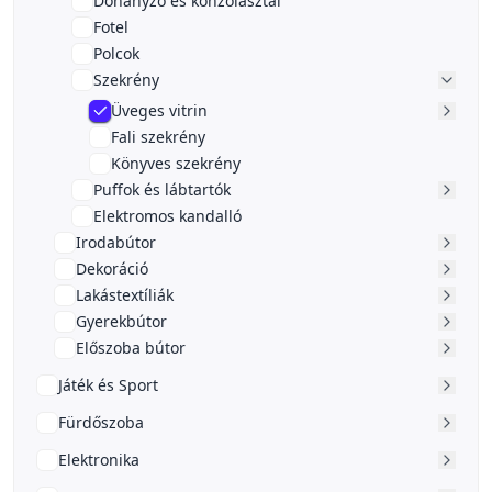
Dohányzó és konzolasztal
Fotel
Polcok
Szekrény
Üveges vitrin
Fali szekrény
Könyves szekrény
Puffok és lábtartók
Elektromos kandalló
Irodabútor
Dekoráció
Lakástextíliák
Gyerekbútor
Előszoba bútor
Játék és Sport
Fürdőszoba
Elektronika