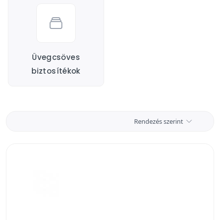
méretben, stílusban és funkcióban is tökéletesen illik
otthonodhoz.
Üvegcsöves
biztosítékok
Rendezés szerint