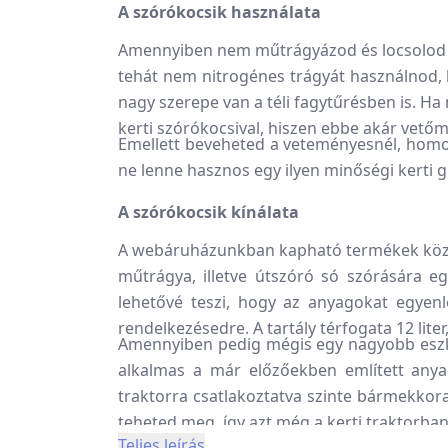
A szórókocsik használata
Amennyiben nem műtrágyázod és locsolod 
tehát nem nitrogénes trágyát használnod, 
nagy szerepe van a téli fagytűrésben is. Ha
kerti szórókocsival, hiszen ebbe akár vetőm
Emellett beveheted a veteményesnél, homok
ne lenne hasznos egy ilyen minőségi kerti 
A szórókocsik kínálata
A webáruházunkban kapható termékek között
műtrágya, illetve útszóró só szórására e
lehetővé teszi, hogy az anyagokat egyenle
rendelkezésedre. A tartály térfogata 12 lite
Amennyiben pedig mégis egy nagyobb eszk
alkalmas a már előzőekben említett anya
traktorra csatlakoztatva szinte bármekkora
teheted meg, így azt még a kerti traktorban
Teljes leírás