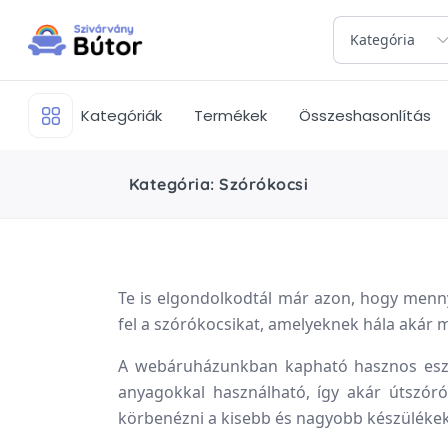
Kategória
Kategóriák
Termékek
Összeshasonlítás
Kategória: Szórókocsi
Te is elgondolkodtál már azon, hogy menny
fel a szórókocsikat, amelyeknek hála akár 
A webáruházunkban kapható hasznos eszk
anyagokkal használható, így akár útszór
körbenézni a kisebb és nagyobb készülékek 