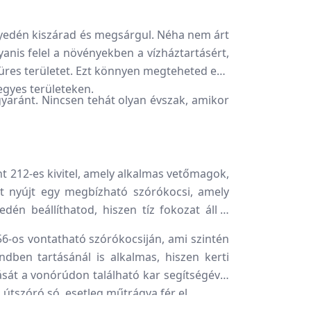
edén kiszárad és megsárgul. Néha nem árt
nis felel a növényekben a vízháztartásért,
z üres területet. Ezt könnyen megteheted egy
 egyes területeken.
yaránt. Nincsen tehát olyan évszak, amikor
 212-es kivitel, amely alkalmas vetőmagok,
et nyújt egy megbízható szórókocsi, amely
dén beállíthatod, hiszen tíz fokozat áll a
os vontatható szórókocsiján, ami szintén
ben tartásánál is alkalmas, hiszen kerti
ását a vonórúdon található kar segítségével
 útszóró só, esetleg műtrágya fér el.