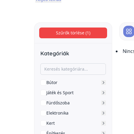
Szűrők törlése (1)
Ninc
Kategóriák
Bútor
Játék és Sport
Fürdőszoba
Elektronika
Kert
Építkezés