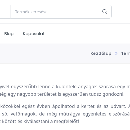
Blog
Kapcsolat
Kezdőlap
Ter
ivel egyszerűbb lenne a különféle anyagok szórása egy me
még egy nagyobb területet is egyszerűen tudsz gondozni.
özökkel egész évben ápolhatod a kertet és az udvart. 
ó só, vetőmagok, de még műtrágya egyenletes elszórásá
között és kiválasztani a megfelelőt!