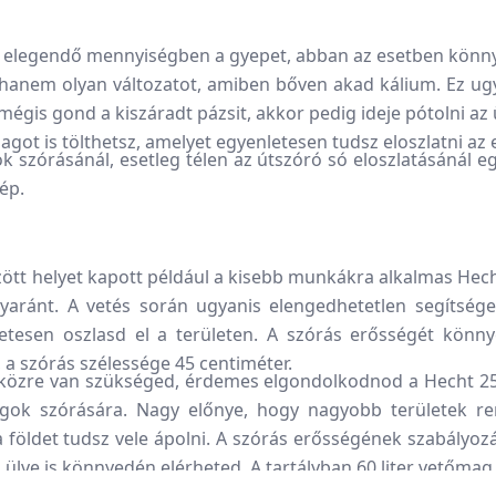
elegendő mennyiségben a gyepet, abban az esetben könny
hanem olyan változatot, amiben bőven akad kálium. Ez ugya
 mégis gond a kiszáradt pázsit, akkor pedig ideje pótolni a
agot is tölthetsz, amelyet egyenletesen tudsz eloszlatni az
 szórásánál, esetleg télen az útszóró só eloszlatásánál eg
gép.
 helyet kapott például a kisebb munkákra alkalmas Hecht
gyaránt. A vetés során ugyanis elengedhetetlen segítség
tesen oszlasd el a területen. A szórás erősségét könnye
r, a szórás szélessége 45 centiméter.
özre van szükséged, érdemes elgondolkodnod a Hecht 256-
gok szórására. Nagy előnye, hogy nagyobb területek rend
 földet tudsz vele ápolni. A szórás erősségének szabályoz
 ülve is könnyedén elérheted. A tartályban 60 liter vetőmag,