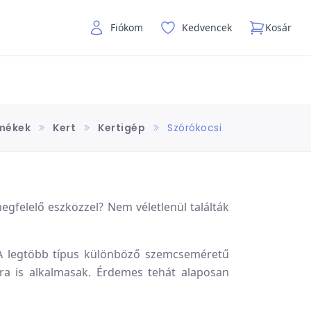
Fiókom
Kedvencek
Kosár
mékek
Kert
Kertigép
Szórókocsi
gfelelő eszközzel? Nem véletlenül találták
A legtöbb típus különböző szemcseméretű
ra is alkalmasak. Érdemes tehát alaposan