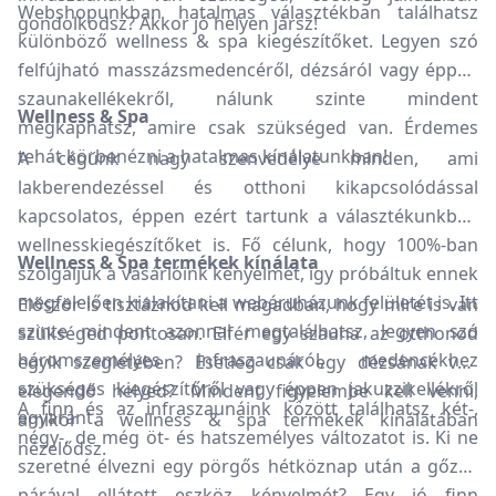
Webshopunkban hatalmas választékban találhatsz
gondolkodsz? Akkor jó helyen jársz!
különböző wellness & spa kiegészítőket. Legyen szó
felfújható masszázsmedencéről, dézsáról vagy éppen
szaunakellékekről, nálunk szinte mindent
Wellness & Spa
megkaphatsz, amire csak szükséged van. Érdemes
tehát körbenézni a hatalmas kínálatunkban!
A cégünk nagy szenvedélye minden, ami
lakberendezéssel és otthoni kikapcsolódással
kapcsolatos, éppen ezért tartunk a választékunkban
wellnesskiegészítőket is. Fő célunk, hogy 100%-ban
Wellness & Spa termékek kínálata
szolgáljuk a vásárlóink kényelmét, így próbáltuk ennek
megfelelően kialakítani a webáruházunk felületét is. Itt
Először is tisztáznod kell magadban, hogy mire is van
szinte mindent azonnal megtalálhatsz, legyen szó
szükséged pontosan. Elfér egy szauna az otthonod
háromszemélyes infraszaunáról, medencékhez
egyik szegletében? Esetleg csak egy dézsának van
szükséges kiegészítőről vagy éppen jakuzzikellékről
elegendő helyed? Mindent figyelembe kell venni,
A finn és az infraszaunáink között találhatsz két-,
egyaránt.
amikor a wellness & spa termékek kínálatában
négy-, de még öt- és hatszemélyes változatot is. Ki ne
nézelődsz.
szeretné élvezni egy pörgős hétköznap után a gőzös
párával ellátott eszköz kényelmét? Egy jó finn