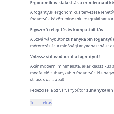
Ergonomikus kialakítás a mindennapi k
A fogantyúk ergonomikus tervezése lehetővé
fogantyúk között mindenki megtalálhatja a 
Egyszerű telepítés és kompatibilitás
A Szivárványbútor
zuhanykabin fogantyúk
méretezés és a minőségi anyaghasználat ga
Válassz stílusodhoz illő fogantyút!
Akár modern, minimalista, akár klasszikus 
megfelelő zuhanykabin fogantyút.
Ne hagyd
stílusos darabbal!
Fedezd fel a Szivárványbútor
zuhanykabin
Teljes leírás