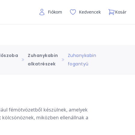
Fiókom
Kedvencek
Kosár
dőszoba
Zuhanykabin
Zuhanykabin
alkatrészek
fogantyú
dául fémötvözetből készülnek, amelyek
t
kölcsönöznek, miközben ellenállnak a