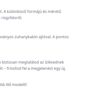
t.
A különböző formájú és méretű
rögzítésről.
abványos zuhanykabin ajtóval.
A pontos
n biztosan megtalálod az ízlésednek
– frissítsd fel a megjelenést egy új,
bb illő modellt!