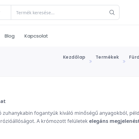
Blog
Kapcsolat
Kezdőlap
Termékek
Für
lat
ó zuhanykabin fogantyúk kiváló minőségű anyagokból, pél
rózióállóságot.
A krómozott felületek
elegáns
megjelenés