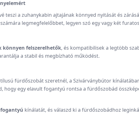
ényelemért
 teszi a zuhanykabin ajtajának könnyed nyitását és zárásá
számára legmegfelelőbbet, legyen szó egy vagy két furatos 
 könnyen felszerelhetők
, és kompatibilisek a legtöbb sz
rantálja a stabil és megbízható működést.
stílusú fürdőszobát szeretnél, a Szivárványbútor kínálatába
, hogy egy elavult fogantyú rontsa a fürdőszobád összképét 
 fogantyú
kínálatát, és válaszd ki a fürdőszobádhoz leginká