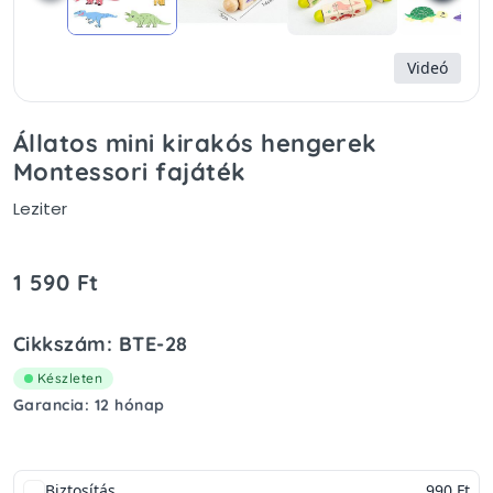
Videó
Állatos mini kirakós hengerek
Montessori fajáték
Leziter
1 590 Ft
Cikkszám: BTE-28
Készleten
Garancia: 12 hónap
Biztosítás
990 Ft