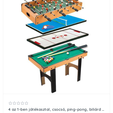
4 az 1-ben játékasztal, csocsó, ping-pong, biliárd és léghoki játékhoz