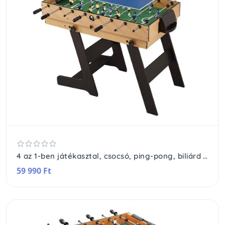
4 az 1-ben játékasztal, csocsó, ping-pong, biliárd és curling bowling játékhoz
59 990 Ft