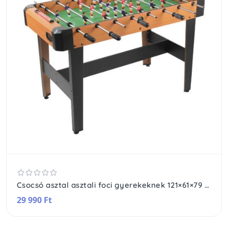
Csocsó asztal asztali foci gyerekeknek 121×61×79 cm
29 990 Ft