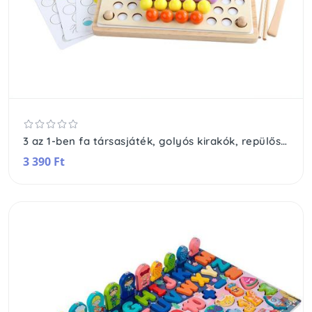
3 az 1-ben fa társasjáték, golyós kirakók, repülős sakk
3 390 Ft