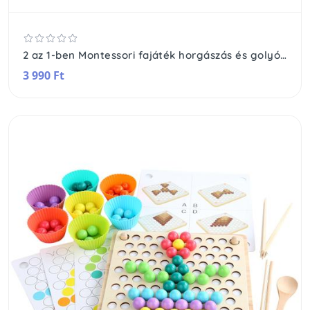
2 az 1-ben Montessori fajáték horgászás és golyós kirakó
3 990 Ft