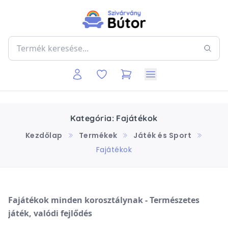
Kategória: Fajátékok
Kezdőlap
Termékek
Játék és Sport
Fajátékok
Fajátékok
minden
korosztálynak -
Természetes
játék,
valódi
fejlődés