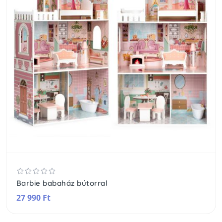
Barbie babaház bútorral
27 990 Ft