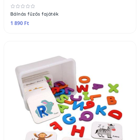
Bálnás fűzős fajáték
1 890 Ft