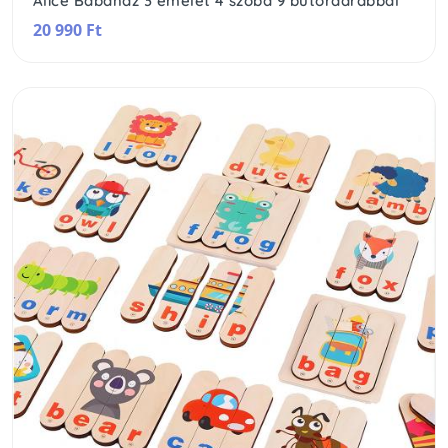
Alice Babaház 3 emelet 4 szoba 9 bútordarabbal
20 990 Ft