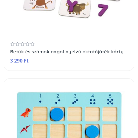
Betűk és számok angol nyelvű oktatójáték kártyákkal
3 290 Ft