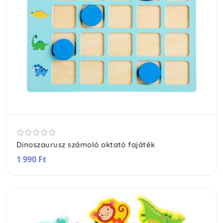
Dinoszaurusz számoló oktató fajáték
1 990 Ft