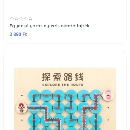
Egyensúlyozós nyuszis oktató fajték
2 890 Ft