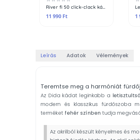
River fi 50 click-clack kádleeresztő szifon
11 990 Ft
1 
Leírás
Adatok
Vélemények
Teremtse meg a harmóniát fürdőj
Az Dida kádat leginkabb a
letisztults
modern és klasszikus fürdőszoba m
terméket
fehér színben
tudja megvásár
Az akrilból készült kényelmes és m