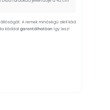
 A Dida fürdőkád jellemzője a 42 cm
tállóságát. A remek minőségű akril kád
ida káddal
garantálhatóan
így lesz!