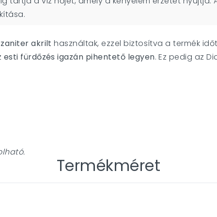
ig tartj
a a víz hőjét, amely a kényelem érzetét nyújtja.
kítása.
zaniter akrilt
használtak, ezzel biztosítva a termék idő
z
esti fürdőzés igazán pihentető legyen
. Ez pedig az D
olható.
Termékméret