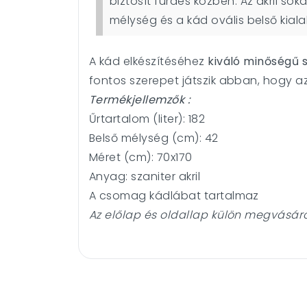
biztosít fürdés közben. Az akril soká
mélység és a kád ovális belső kiala
A kád elkészítéséhez
kiváló minőségű s
fontos szerepet játszik abban, hogy a
Termékjellemzők :
Űrtartalom (liter):
182
Belső mélység (cm): 42
Méret (cm): 70x170
Anyag: szaniter akril
A csomag kádlábat tartalmaz
Az előlap és oldallap külön megvásár