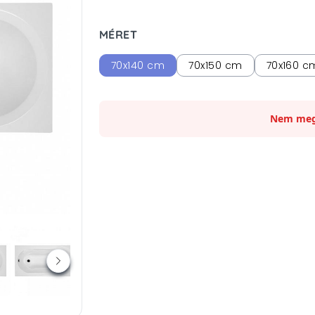
MÉRET
70x140 cm
70x150 cm
70x160 c
Nem meg