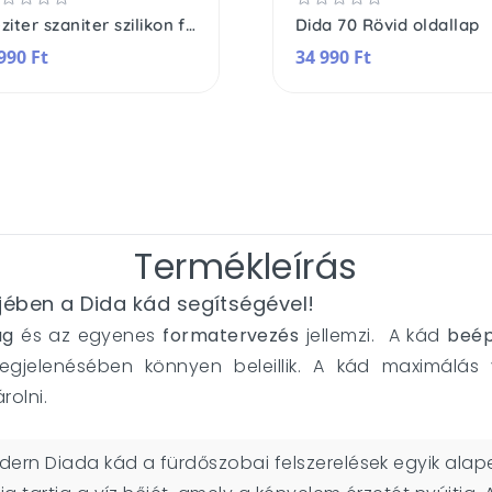
Leziter szaniter szilikon fehér
Dida 70 Rövid oldallap
990 Ft
34 990 Ft
Termékleírás
ében a Dida kád segítségével!
ág
és az egyenes
formatervezés
jellemzi.
A kád
beép
egjelenésében könnyen beleillik. A kád maximálás
olni.
odern Diada kád a fürdőszobai felszerelések egyik alap