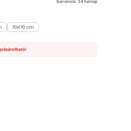
Garancia: 24 hónap
m
70x170 cm
vásárolható!