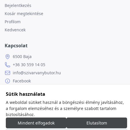
Bejelentkezés
Kosár megtekintése
Profilom
Kedvencek
Kapcsolat
6500 Baja
+36 30 559 14 05
info@szivarvanybutor.hu
Facebook
Weboldal
Sütik használata
A weboldal sütiket használ a böngészési élmény javításához,
a forgalom elemzéséhez és a személyre szabott tartalom
biztosításához.
© 2026
minden jog fenntartva.
Mindent elfogadok
Elutasítom