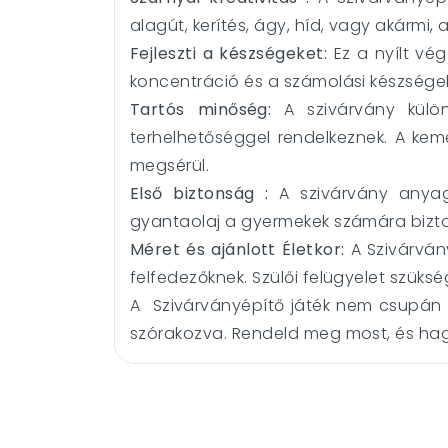
alagút, kerítés, ágy, híd, vagy akármi,
Fejleszti a készségeket:
Ez a nyílt vég
koncentráció és a számolási készségek 
Tartós minőség:
A szivárvány külö
terhelhetőséggel rendelkeznek. A kem
megsérül.
Első b
iztonság :
A szivárvány anyaga
gyantaolaj a gyermekek számára bizto
Méret és ajánlott Életkor:
A Szivárvány
felfedezőknek. Szülői felügyelet szük
A Szivárványépítő játék nem csupán e
szórakozva. Rendeld meg most, és hagy