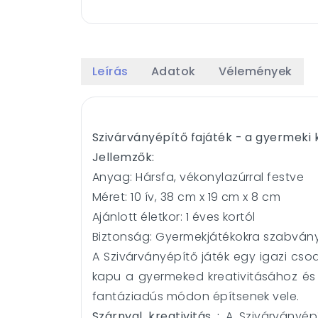
Leírás
Adatok
Vélemények
Szivárványépítő fajáték - a gyermeki k
Jellemzők:
Anyag: Hársfa, vékonylazúrral festve
Méret: 10 ív, 38 cm x 19 cm x 8 cm
Ajánlott életkor: 1 éves kortól
Biztonság: Gyermekjátékokra szabvány
A Szivárványépítő játék egy igazi c
kapu a gyermeked kreativitásához és 
fantáziadús módon építsenek vele.
Szárnyal k
reativitás :
A Szivárványépí