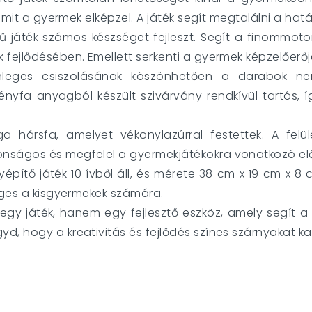
 amit a gyermek elképzel. A játék segít megtalálni a hat
ű játék számos készséget fejleszt. Segít a finommotor
fejlődésében. Emellett serkenti a gyermek képzelőerőjét
nleges csiszolásának köszönhetően a darabok n
ényfa anyagból készült szivárvány rendkívül tartós
 hársfa, amelyet vékonylazúrral festettek. A felül
nságos és megfelel a gyermekjátékokra vonatkozó elő
építő játék 10 ívből áll, és mérete 38 cm x 19 cm x 8 cm
séges a kisgyermekek számára.
gy játék, hanem egy fejlesztő eszköz, amely segít a
d, hogy a kreativitás és fejlődés színes szárnyakat ka