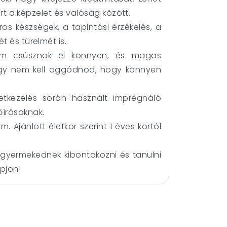
árt a képzelet és valóság között.
os készségek, a tapintási érzékelés, a
 és türelmét is.
em csúsznak el könnyen, és magas
, így nem kell aggódnod, hogy könnyen
etkezelés során használt impregnáló
írásoknak.
. Ajánlott életkor szerint 1 éves kortól
 gyermekednek kibontakozni és tanulni
pjon!