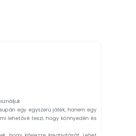
sználjuk
csupán egy egyszerű játék, hanem egy
ami lehetővé teszi, hogy könnyedén és
, hogy kifejezze kreativitását. Lehet