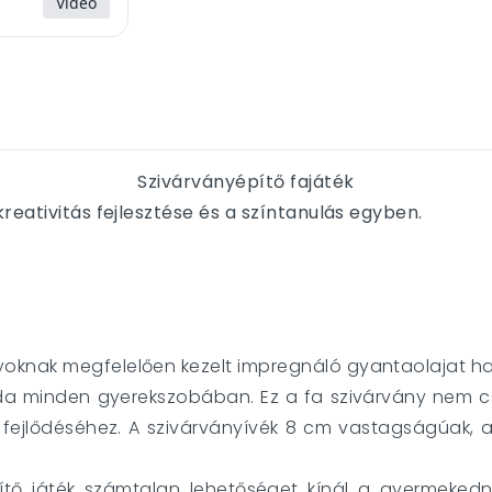
Videó
Szivárványépítő fajáték
reativitás fejlesztése és a színtanulás egyben.
oknak megfelelően kezelt impregnáló gyantaolajat ha
soda minden gyerekszobában. Ez a fa szivárvány nem 
fejlődéséhez. A szivárványívék 8 cm vastagságúak, 
tő játék számtalan lehetőséget kínál a gyermekednek