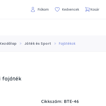
Fiókom
Kedvencek
Kosár
Kezdőlap
Játék és Sport
Fajátékok
 fajáték
Cikkszám: BTE-46