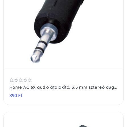
Home AC 6X audió átalakító, 3,5 mm sztereó dugó-2 x 6,3 mm sztereó alj
390 Ft