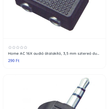
Home AC 16X audió átalakító, 3,5 mm sztereó dugó-2 x 3,5 mm sztereó alj
290 Ft