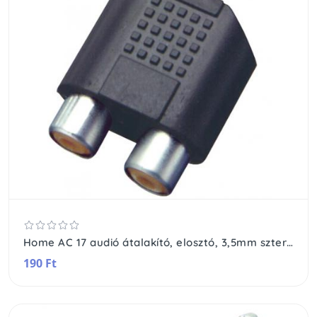
Home AC 17 audió átalakító, elosztó, 3,5mm sztereó dugó, 2 RCA aljzat
190 Ft