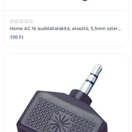
Home AC 16 audióátalakító, elosztó, 3,5mm sztereó dugó, 2 x 3,5mm sztereó aljzat
190 Ft