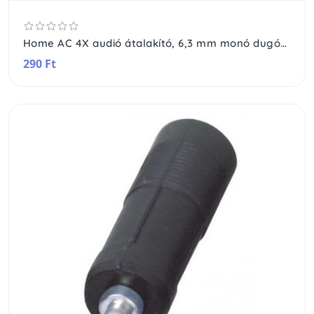
Home AC 4X audió átalakító, 6,3 mm monó dugó-RCA alj
290 Ft