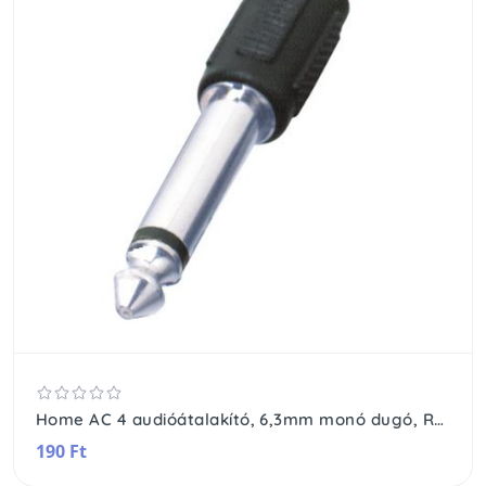
Home AC 4 audióátalakító, 6,3mm monó dugó, RCA aljzat
190 Ft