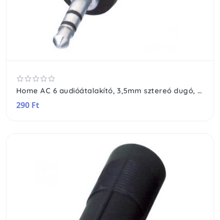
Home AC 6 audióátalakító, 3,5mm sztereó dugó, 6,3mm sztereó aljzat
290 Ft