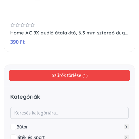
Home AC 9X audió átalakító, 6,3 mm sztereó dugó- 3,5 mm sztereó alj
390 Ft
Szűrők törlése (1)
Kategóriák
Bútor
Játék és Sport