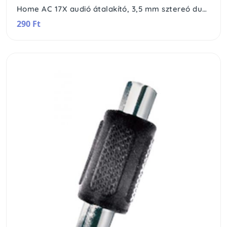
Home AC 17X audió átalakító, 3,5 mm sztereó dugó-2xRCA alj
290 Ft