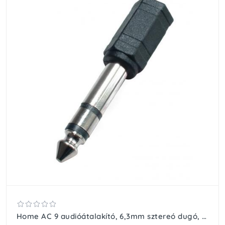
Home AC 9 audióátalakító, 6,3mm sztereó dugó, 3,5mm sztereó aljzat