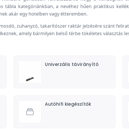
ós tábla kategóriánkban, a nevéhez hűen praktikus kelléke
ek akár egy hotelben vagy étteremben.
 mosdó, zuhanyzó, takarítószer raktár jelzésére szánt felir
lkeznek, amely bármilyen belső térbe tökéletes választás le
Univerzális távirányító
Autóhifi kiegészítők