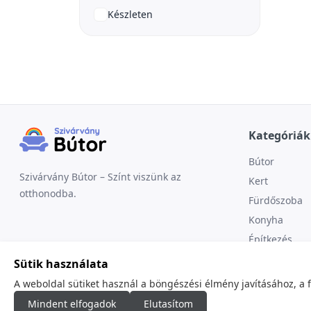
Készleten
Kategóriák
Bútor
Szivárvány Bútor – Színt viszünk az
Kert
otthonodba.
Fürdőszoba
Konyha
Építkezés
Sütik használata
A weboldal sütiket használ a böngészési élmény javításához, a 
Mindent elfogadok
Elutasítom