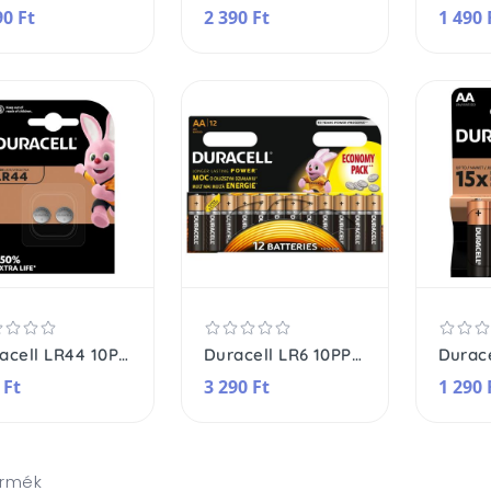
90 Ft
2 390 Ft
1 490 
Duracell LR44 10PP040020 alkáli gombelem, 1,5 V feszültség, 2db/bliszter
Duracell LR6 10PP100002 AA alkáli elem, 1,5 V feszültség, 12db/bliszter
 Ft
3 290 Ft
1 290 
ermék