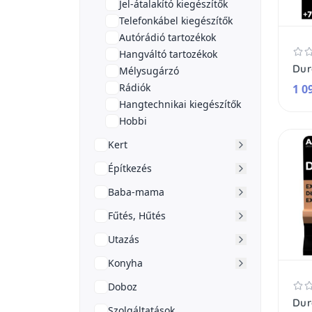
Jel-átalakító kiegészítők
Telefonkábel kiegészítők
Autórádió tartozékok
Hangváltó tartozékok
Mélysugárzó
Rádiók
1 0
Hangtechnikai kiegészítők
Hobbi
Kert
Építkezés
Baba-mama
Fűtés, Hűtés
Utazás
Konyha
Doboz
Szolgáltatások