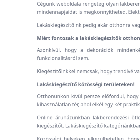
Cégünk weboldala rengeteg olyan lakberend
mindennapjaidat is megkönnyítheted. Elektr
Lakáskiegészítőink pedig akár otthonra vagy
Miért fontosak a lakáskiegészítők ottho
Azonkívül, hogy a dekorációk mindenk
funkcionalitásról sem.
Kiegészítőinkkel nemcsak, hogy trendivé va
Lakáskiegészítő közösségi területeken!
Otthonunkon kívül persze előfordul, hogy 
kihasználatlan tér, ahol elkél egy-két prakti
Online áruházunkban lakberendezési ötlet
kiegészítőt. Lakáskiegészítő kategóriánkba
Közösségi helyeken elkerülhetetlen, ho