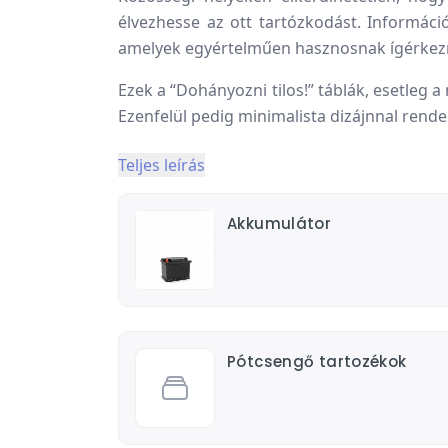
élvezhesse az ott tartózkodást. Informáci
amelyek egyértelműen hasznosnak ígérkezn
Ezek a “Dohányozni tilos!” táblák, esetleg a
Ezenfelül pedig minimalista dizájnnal rende
Teljes leírás
Akkumulátor
Pótcsengő tartozékok