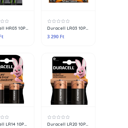
Duracell HR03 10PP110048 AAA NiMH akkumulátor, 1,2 V feszültség, 900 mAh kapacitás, 4db/bliszter
Duracell LR03 10PP100006 AAA alkáli elem, 1,5 V feszültség, 12db/bliszter
Ft
3 290 Ft
Duracell LR14 10PP110032 baby (C) alkáli elem, 1,5 V feszültség, 2db/bliszter
Duracell LR20 10PP110033 góliát (D) alkáli elem, 1,5 V feszültség, 2db/bliszter