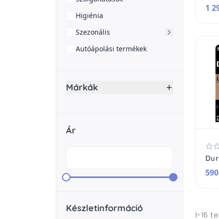
1 2
Higiénia
Szezonális
Autóápolási termékek
Márkák
Ár
590
Készletinformáció
1-16 t