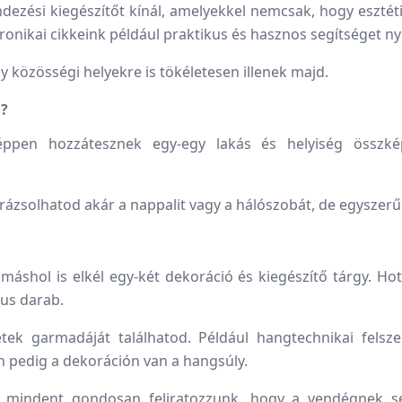
ezési kiegészítőt kínál, amelyekkel nemcsak, hogy esztét
onikai cikkeink például praktikus és hasznos segítséget nyú
 közösségi helyekre is tökéletesen illenek majd.
n?
éppen hozzátesznek egy-egy lakás és helyiség össz
rázsolhatod akár a nappalit vagy a hálószobát, de egyszer
máshol is elkél egy-két dekoráció és kiegészítő tárgy. Ho
kus darab.
ek garmadáját találhatod. Például hangtechnikai felszere
n pedig a dekoráción van a hangsúly.
gy mindent gondosan feliratozzunk, hogy a vendégnek 