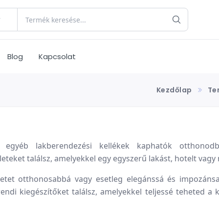
Blog
Kapcsolat
Kezdőlap
Te
és egyéb lakberendezési kellékek kaphatók otthonodb
eket találsz, amelyekkel egy egyszerű lakást, hotelt vagy 
letet otthonosabbá vagy esetleg elegánssá és impozán
ndi kiegészítőket találsz, amelyekkel teljessé teheted a k