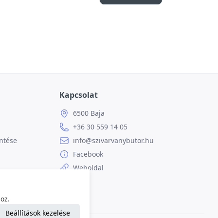
Kapcsolat
6500 Baja
+36 30 559 14 05
ntése
info@szivarvanybutor.hu
Facebook
Weboldal
oz.
Beállítások kezelése