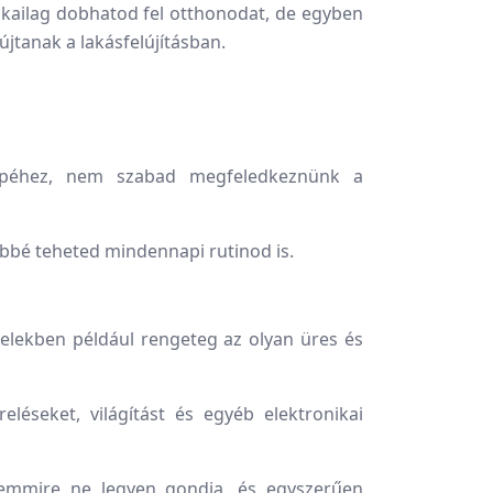
ikailag dobhatod fel otthonodat, de egyben
jtanak a lakásfelújításban.
képéhez, nem szabad megfeledkeznünk a
űbbé teheted mindennapi rutinod is.
telekben például rengeteg az olyan üres és
léseket, világítást és egyéb elektronikai
semmire ne legyen gondja, és egyszerűen