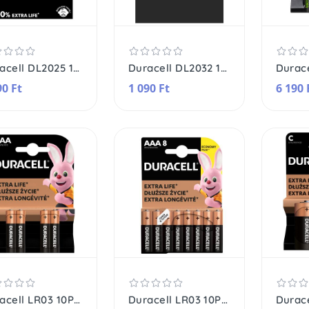
Duracell DL2025 10PP040029 lítium gombelem, 3,0 V feszültség, 2db/bliszter
Duracell DL2032 10PP040028 lítium gombelem, 3,2 V feszültség, 2db/bliszter
90 Ft
1 090 Ft
6 190 
Duracell LR03 10PP110024 AAA alkáli elem, 1,5 V feszültség, 4db/bliszter
Duracell LR03 10PP110026 AAA alkáli elem, 1,5 V feszültség, 8db/bliszter