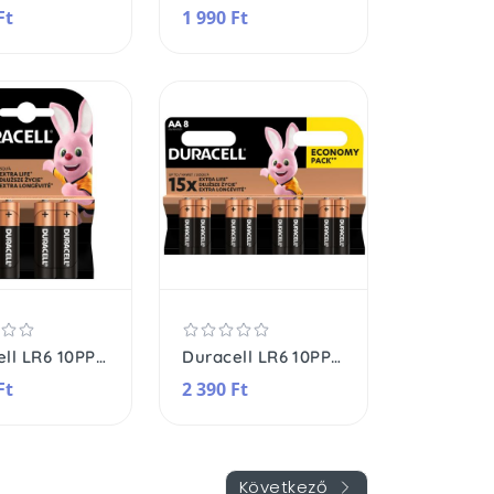
Ft
1 990 Ft
Duracell LR6 10PP110023 AA alkáli elem, 1,5 V feszültség, 4db/bliszter
Duracell LR6 10PP110025 AA alkáli elem, 1,5 V feszültség, 8db/bliszter
Ft
2 390 Ft
Következő