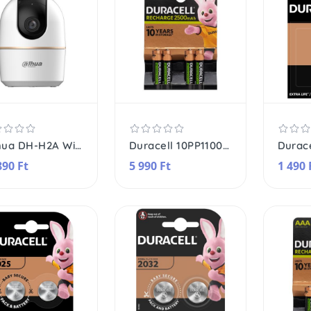
Dahua DH-H2A Wi-Fi-s beltéri kamera, felbontás 1920x1080, 2MP, mozgásérzékelés, LAN port, 360°
Duracell 10PP110047 AA NiMH akkumulátor, 1,2 V feszültség, 2500 mAh kapacitás, 4db/bliszter
890 Ft
5 990 Ft
1 490 