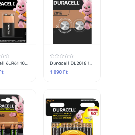
Duracell 6LR61 10PP110031 9V alkáli elem, 9 V feszültség, 1db/bliszter
Duracell DL2016 10PP040030 lítium gombelem, 3,0 V feszültség, 2db/bliszter
Ft
1 090 Ft