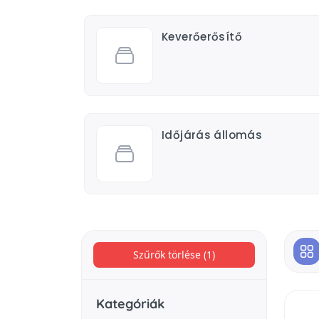
Keverőerősítő
Időjárás állomás
Szűrők törlése (1)
Kategóriák