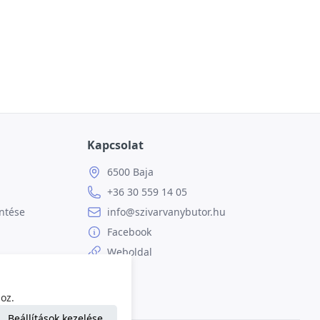
Kapcsolat
6500 Baja
+36 30 559 14 05
ntése
info@szivarvanybutor.hu
Facebook
Weboldal
oz.
Beállítások kezelése