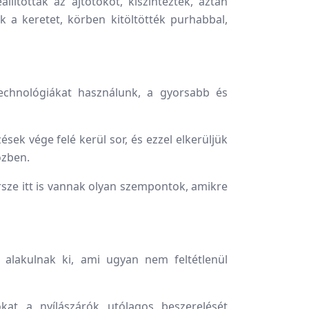
ították az ajtótokot, kiszintezték, aztán
k a keretet, körben kitöltötték purhabbal,
echnológiákat használunk, a gyorsabb és
sek vége felé kerül sor, és ezzel elkerüljük
közben.
rsze itt is vannak olyan szempontok, amikre
 alakulnak ki, ami ugyan nem feltétlenül
okat a nyílászárók utólagos beszerelését