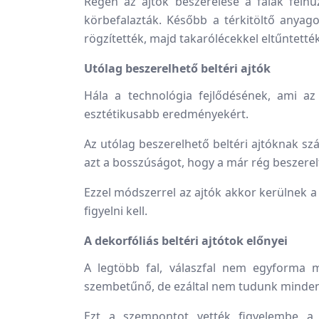
Régen az ajtók beszerelése a falak felhú
körbefalazták. Később a térkitöltő anyago
rögzítették, majd takarólécekkel eltűntett
Utólag beszerelhető beltéri ajtók
Hála a technológia fejlődésének, ami a
esztétikusabb eredményekért.
Az utólag beszerelhető beltéri ajtóknak szá
azt a bosszúságot, hogy a már rég beszerel
Ezzel módszerrel az ajtók akkor kerülnek a
figyelni kell.
A dekorfóliás beltéri ajtótok előnyei
A legtöbb fal, válaszfal nem egyforma m
szembetűnő, de ezáltal nem tudunk minden
Ezt a szempontot vették figyelembe a gy