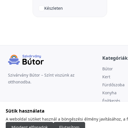
Készleten
Kategóriák
Bútor
Szivárvány Bútor – Színt viszünk az
Kert
otthonodba.
Fürdőszoba
Konyha
Építkezés
Sütik használata
A weboldal sütiket használ a böngészési élmény javításához, a 
Mindent elfogadok
Elutasítom