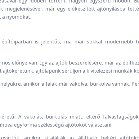
zásával egy időben történt, nagyon egyszerű módon. Beáll
k megjelenésével, már egy előkészített ajtónyílásba tetté
ék a nyomokat.
z építőiparban is jelentős, ma már sokkal modernebb t
mos előnye van. Így az ajtók beszerelésére, már az építkezé
t ajtókeretünk, ajtólapunk sérüljön a kivitelezési munkák 
 helyükre, amikor a falak már vakolva, burkolva vannak. Pe
éretű. A vakolás, burkolás miatt, eltérő falvastagságok
hova egyforma szélességű ajtótokot választani.
ártók, amikor kitalálták az állítható beltéri ajtótok