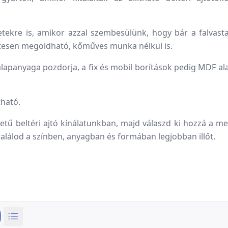
tekre is, amikor azzal szembesülünk, hogy bár a falvast
életesen megoldható, kőműves munka nélkül is.
 alapanyaga pozdorja, a fix és mobil borítások pedig MDF al
tható.
letű beltéri ajtó kínálatunkban, majd válaszd ki hozzá a me
gtalálod a színben, anyagban és formában legjobban illőt.