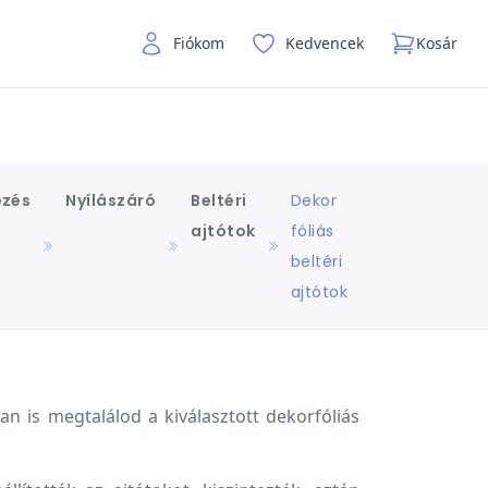
Fiókom
Kedvencek
Kosár
ezés
Nyílászáró
Beltéri
Dekor
ajtótok
fóliás
beltéri
ajtótok
an is megtalálod a kiválasztott dekorfóliás