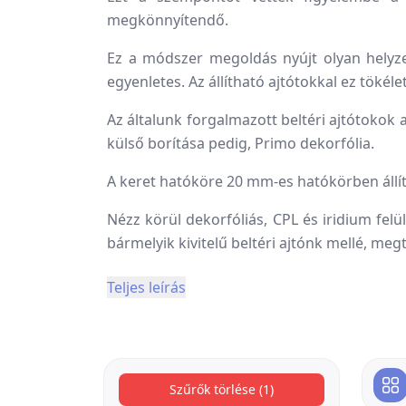
megkönnyítendő.
Ez a módszer megoldás nyújt olyan helyze
egyenletes. Az állítható ajtótokkal ez tök
Az általunk forgalmazott beltéri ajtótokok
külső borítása pedig, Primo dekorfólia.
A keret hatóköre 20 mm-es hatókörben állí
Nézz körül dekorfóliás, CPL és iridium felü
bármelyik kivitelű beltéri ajtónk mellé, me
Teljes leírás
Szűrők törlése (1)