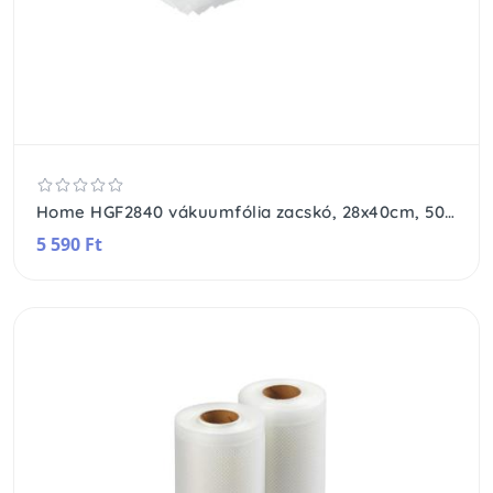
Home HGF2840 vákuumfólia zacskó, 28x40cm, 50db, PE+szilikon, fagyasztható, mikrózható
5 590 Ft