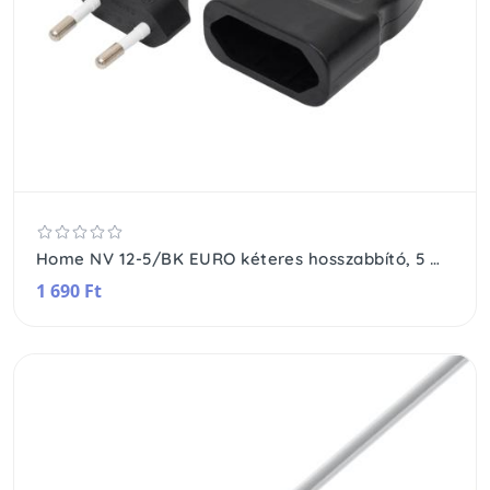
Home NV 12-5/BK EURO kéteres hosszabbító, 5 m, H03VVH2-F 2x0,75 mm2 kábel, 250V~/2,5A/max.575W, fekete színű
1 690 Ft