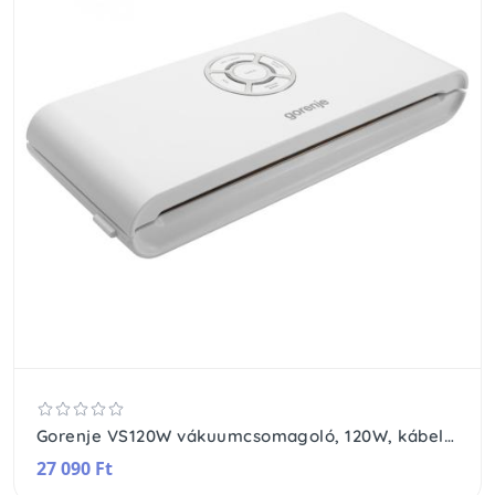
Gorenje VS120W vákuumcsomagoló, 120W, kábeltartó
27 090 Ft