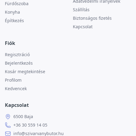
Adatvédelmi irányelvek
Fürdőszoba
Szállítás
Konyha
Biztonságos fizetés
Építkezés
Kapcsolat
Fiók
Regisztráció
Bejelentkezés
Kosár megtekintése
Profilom
Kedvencek
Kapcsolat
6500 Baja
+36 30 559 14 05
info@szivarvanybutor.hu