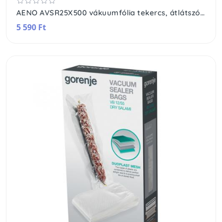
AENO AVSR25X500 vákuumfólia tekercs, átlátszó, 7 rétegű, 250x5000 mm, 3 tekercs
5 590 Ft