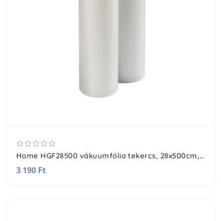
Home HGF28500 vákuumfólia tekercs, 28x500cm, 2 tekercs, PE+szilikon, méretre vágható, fagyasztható, mikrózható
3 190 Ft