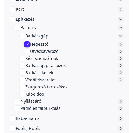
Kert
Építkezés
Barkács
Barkácsgép
Hegesztő
Ütvecsavarozó
Kézi szerszámok
Barkácsgép tartozék
Barkács kellék
Védőfelszerelés
Zsugorcső tartozékok
Kábeldob
Nyílászáró
Padló és falburkolás
Baba-mama
Fűtés, Hűtés