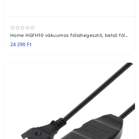
Home HGFH10 vákuumos fóliahegesztő, belső fóliatárolóval, max 30cm hosszú és 2mm széles hegesztés, -0,7bar, 130W, vákuumcsővel, mini fóliavágóval
24 290 Ft