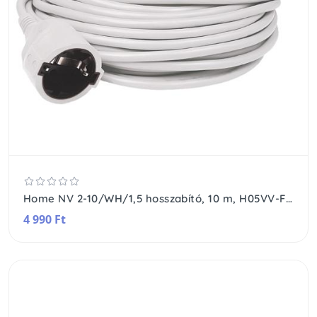
Home NV 2-10/WH/1,5 hosszabító, 10 m, H05VV-F 3G1,5 mm2 kábel, IP 20 kivitel, 250V~/16A/3680W, pipa alakú dugó és egyenes lengő aljzat, fehér színű
4 990 Ft