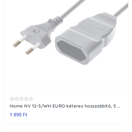
Home NV 12-5/WH EURO kéteres hosszabbító, 5 m, H03VVH2-F 2x0,75 mm2 kábel, 250V~/2,5A/max.575W, fehér színű
1 890 Ft