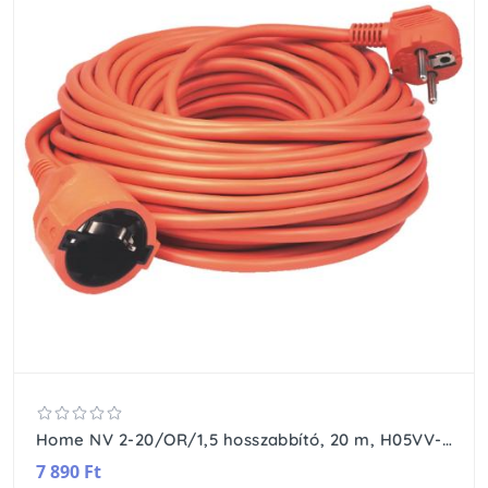
Home NV 2-20/OR/1,5 hosszabbító, 20 m, H05VV-F 3G1,5 mm2 kábel, IP 20 kivitel, 250V~/16A/3680W, pipa alakú dugó és egyenes lengő aljzat, narancssárga színű
7 890 Ft