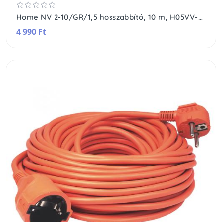
Home NV 2-10/GR/1,5 hosszabbító, 10 m, H05VV-F 3G1,5 mm2 kábel, IP 20 kivitel, 250V~/16A/3680W, pipa alakú dugó és egyenes lengő aljzat, zöld színű
4 990 Ft