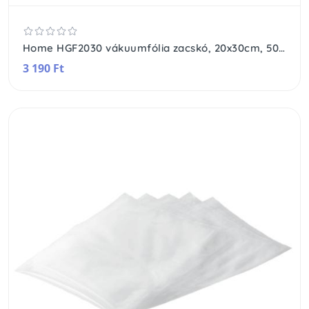
Home HGF2030 vákuumfólia zacskó, 20x30cm, 50db, PE+szilikon, fagyasztható, mikrózható
3 190 Ft