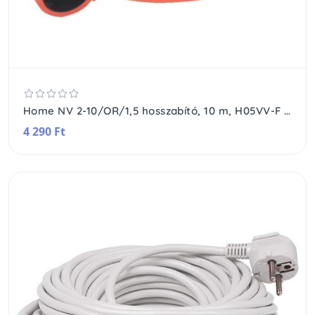
Home NV 2-10/OR/1,5 hosszabító, 10 m, H05VV-F 3G1,5 mm2 kábel, IP 20 kivitel, 250V~/16A/3680W, pipa alakú dugó és egyenes lengő aljzat, narancssárga színű
4 290 Ft