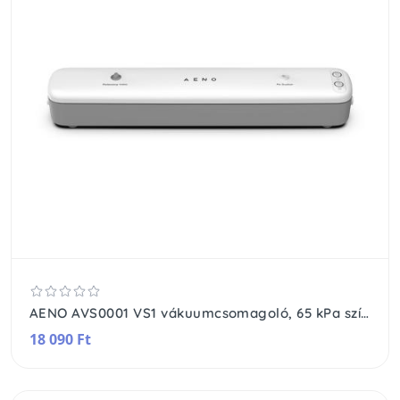
AENO AVS0001 VS1 vákuumcsomagoló, 65 kPa szívóteljesítmény, 4,5 liter/perc teljesítmény, 180 °C-os fűtési hőmérséklet, 30 cm-es maximum szélesség
18 090 Ft