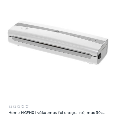
Home HGFH01 vákuumos fóliahegesztő, max 30cm hosszú és 2mm széles hegesztés, -0,8bar, 100W, vákuumcsővel, mini fóliavágóval