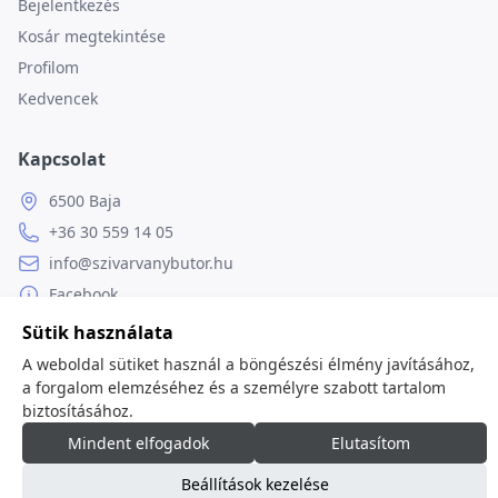
Bejelentkezés
Kosár megtekintése
Profilom
Kedvencek
Kapcsolat
6500 Baja
+36 30 559 14 05
info@szivarvanybutor.hu
Facebook
Weboldal
Sütik használata
A weboldal sütiket használ a böngészési élmény javításához,
a forgalom elemzéséhez és a személyre szabott tartalom
biztosításához.
© 2026
minden jog fenntartva.
Mindent elfogadok
Elutasítom
Beállítások kezelése