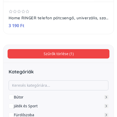
Home RINGER telefon pótcsengő, univerzális, szabályozható, kikapcsolható hangjelzés
3 190 Ft
Szűrők törlése (1)
Kategóriák
Bútor
Játék és Sport
Fürdőszoba